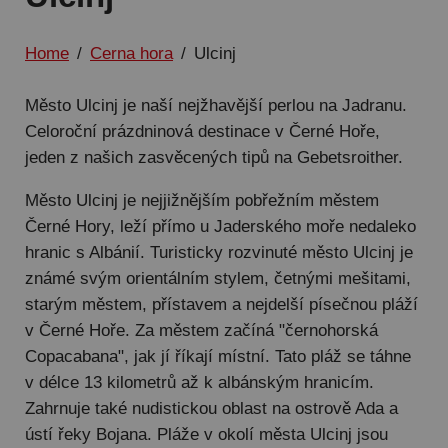
Home
/
Cerna hora
/
Ulcinj
Město Ulcinj je naší nejžhavější perlou na Jadranu.
Celoroční prázdninová destinace v Černé Hoře,
jeden z našich zasvěcených tipů na Gebetsroither.
Město Ulcinj je nejjižnějším pobřežním městem
Černé Hory, leží přímo u Jaderského moře nedaleko
hranic s Albánií. Turisticky rozvinuté město Ulcinj je
známé svým orientálním stylem, četnými mešitami,
starým městem, přístavem a nejdelší písečnou pláží
v Černé Hoře. Za městem začíná "černohorská
Copacabana", jak jí říkají místní. Tato pláž se táhne
v délce 13 kilometrů až k albánským hranicím.
Zahrnuje také nudistickou oblast na ostrově Ada a
ústí řeky Bojana. Pláže v okolí města Ulcinj jsou