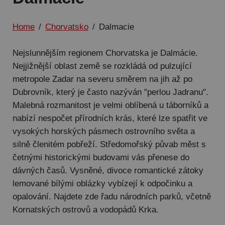
Home
/
Chorvatsko
/
Dalmacie
Nejslunnějším regionem Chorvatska je Dalmácie.
Nejjižnější oblast země se rozkládá od pulzující
metropole Zadar na severu směrem na jih až po
Dubrovník, který je často nazýván "perlou Jadranu".
Malebná rozmanitost je velmi oblíbená u táborníků a
nabízí nespočet přírodních krás, které lze spatřit ve
vysokých horských pásmech ostrovního světa a
silně členitém pobřeží. Středomořský půvab měst s
četnými historickými budovami vás přenese do
dávných časů. Vysněné, divoce romantické zátoky
lemované bílými oblázky vybízejí k odpočinku a
opalování. Najdete zde řadu národních parků, včetně
Kornatských ostrovů a vodopádů Krka.