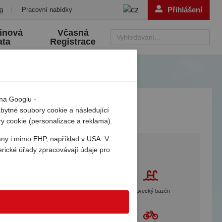
Přihlášení
g
|
Pracovní nabídky
inová
Včasná
Vyhledávání...
ata
Registrace
 na Googlu -
zbytné soubory cookie a následující
ry cookie (personalizace a reklama).
ány i mimo EHP, například v USA. V
Services
erické úřady zpracovávají údaje pro
Gebetsroither péče na místě
Plavecký bazén