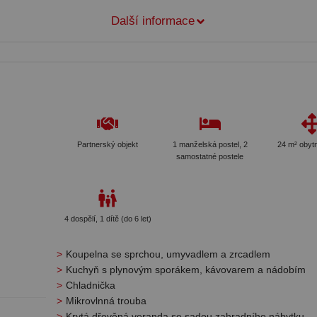
Další informace
Partnerský objekt
1 manželská postel, 2
24 m² obyt
samostatné postele
4 dospělí, 1 dítě (do 6 let)
Koupelna se sprchou, umyvadlem a zrcadlem
Kuchyň s plynovým sporákem, kávovarem a nádobím
Chladnička
Mikrovlnná trouba
Krytá dřevěná veranda se sadou zahradního nábytku