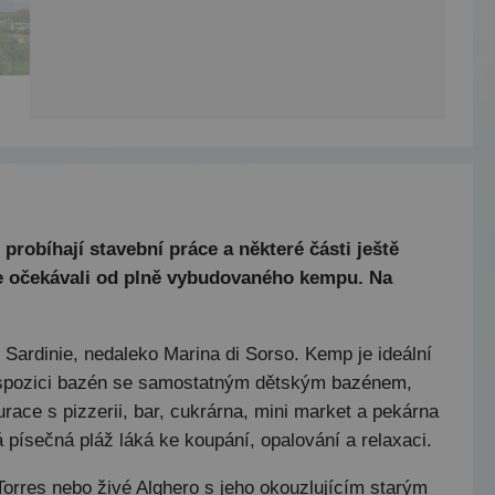
probíhají stavební práce a některé části ještě
e očekávali od plně vybudovaného kempu. Na
í Sardinie, nedaleko Marina di Sorso. Kemp je ideální
 k dispozici bazén se samostatným dětským bazénem,
urace s pizzerii, bar, cukrárna, mini market a pekárna
ká písečná pláž láká ke koupání, opalování a relaxaci.
 Torres nebo živé Alghero s jeho okouzlujícím starým