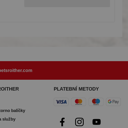
etsroither.com
ROITHER
PLATEBNÍ METODY
torno balíčky
a služby