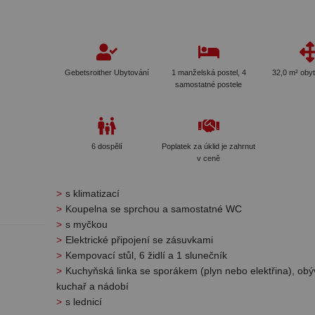
Gebetsroither Ubytování
1 manželská postel, 4
32,0 m² oby
samostatné postele
6 dospělí
Poplatek za úklid je zahrnut
v ceně
s klimatizací
Koupelna se sprchou a samostatné WC
s myčkou
Elektrické připojení se zásuvkami
Kempovací stůl, 6 židlí a 1 slunečník
Kuchyňská linka se sporákem (plyn nebo elektřina), obý
kuchař a nádobí
s lednicí