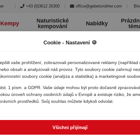
|
+43 (0)3612 26300
|
office@gebetsroither.com
|
Blo
er
Naturistické
Prázdn
Kempy
Nabídky
kempování
tém
Cookie - Nastavení 🍪
šili vaše prohlížení, zobrazovali personalizované reklamy (například
) nebo obsah a analyzovali náš provoz. Tyto soubory cookie zahrnují ne
výkonnostní soubory cookie (analýza a statistika) a marketingové soubo
ia sardinia
 odst. 1 písm. a GDPR. Vaše údaje mohou být proto dočasně zpracováv
sokou úroveň ochrany osobních údajů v Evropě a existuje riziko, že am
právních prostředků. Svůj souhlas můžete kdykoli odvolat.
Všichni přijímají