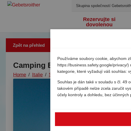
Skupina společností Gebetsroith
Rezervujte si
dovolenou
Zpět na přehled
Používáme soubory cookie, abychom zlep
Camping Bella Italia Sardinia
https://business.safety.google/privacy/
kategorie, které vyžadují váš souhlas: 
Home
/
Italie
/
Sardinie
/
Sorso
/
Camping bella ital
Souhlas je dán také v souladu s čl. 49
takovém případě nelze zcela zaručit vy
účely kontroly a dohledu, bez účinných 