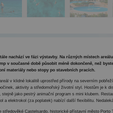
tále nachází ve fázi výstavby. Na různých místech areálu 
emp v současné době působit méně dokončeně, než byst
bní materiály nebo stopy po stavebních pracích.
areál v klidné lokalitě uprostřed přírody na severním pobřež
odpočinek, aktivity a středomořský životní styl. Hostům je
is, stejně jako pestrý animační program s mini klubem. Resta
l a elektrokol (za poplatek) nabízí další flexibilitu. Nedale
te středověké Castelsardo, historické přístavní město Porto