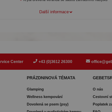
Další informace
rvice Center
+43 (0)3612 26300
office@geb
PRÁZDNINOVÁ TÉMATA
GEBETS
Glamping
O nás
Wellness kempování
Cestovní s
Dovolená se psem (psy)
Poplatek z
Dovolená v nudistickém kempu
FAQ