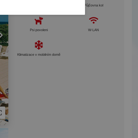
Dětské hřiště
Půjčovna kol
Psi povoleni
W-LAN
Klimatizace v mobilním domě