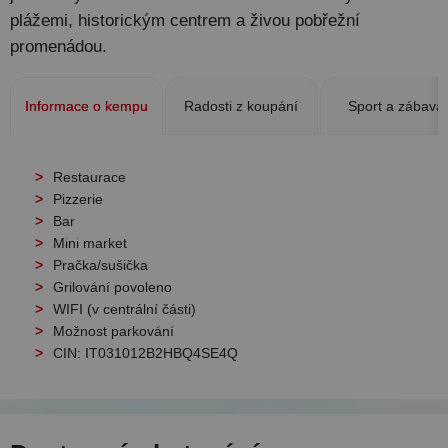
plážemi, historickým centrem a živou pobřežní
promenádou.
Informace o kempu
Radosti z koupání
Sport a zábava
Restaurace
Pizzerie
Bar
Mini market
Pračka/sušička
Grilování povoleno
WIFI (v centrální části)
Možnost parkování
CIN: IT031012B2HBQ4SE4Q