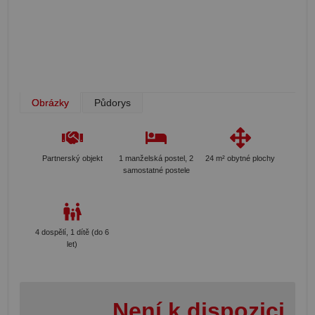
Obrázky
Půdorys
Partnerský objekt
1 manželská postel, 2
24 m² obytné plochy
samostatné postele
4 dospělí, 1 dítě (do 6
let)
Není k dispozici