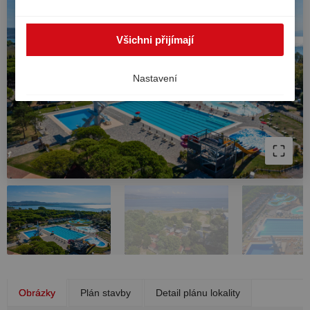
zpracovávány i mimo EHP, například v USA. V takovém
případě nelze zcela zaručit vysokou úroveň ochrany
Všichni přijímají
osobních údajů v Evropě a existuje riziko, že americké
úřady zpracovávají údaje pro účely kontroly a dohledu,
bez účinných právních prostředků. Svůj souhlas můžete
Nastavení
kdykoli odvolat.
Obrázky
Plán stavby
Detail plánu lokality