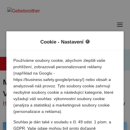
Cookie - Nastavení 🍪
Používáme soubory cookie, abychom zlepšili vaše
Zpět na přehled
prohlížení, zobrazovali personalizované reklamy
(například na Googlu -
https://business.safety.google/privacy/) nebo obsah a
Marina Julia Family Camping
analyzovali náš provoz. Tyto soubory cookie zahrnují
Village
nezbytné soubory cookie a následující kategorie, které
vyžadují váš souhlas: výkonnostní soubory cookie
Home
/
Italie
/
Severni
Monfalcone
/
Marina julia family
(analýza a statistika) a marketingové soubory cookie
italie
/
camping village
(personalizace a reklama).
partner
Souhlas je dán také v souladu s čl. 49 odst. 1 písm. a
GDPR. Vaše údaje mohou být proto dočasně