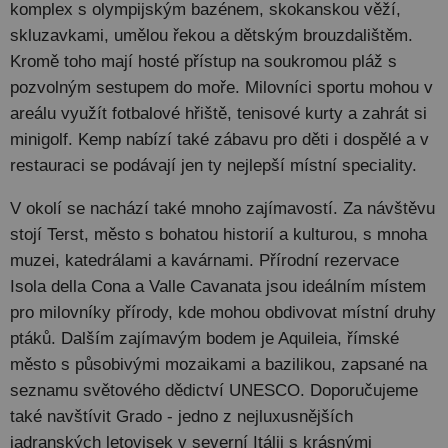
komplex s olympijským bazénem, skokanskou věží,
skluzavkami, umělou řekou a dětským brouzdalištěm.
Kromě toho mají hosté přístup na soukromou pláž s
pozvolným sestupem do moře. Milovníci sportu mohou v
areálu využít fotbalové hřiště, tenisové kurty a zahrát si
minigolf. Kemp nabízí také zábavu pro děti i dospělé a v
restauraci se podávají jen ty nejlepší místní speciality.
V okolí se nachází také mnoho zajímavostí. Za návštěvu
stojí Terst, město s bohatou historií a kulturou, s mnoha
muzei, katedrálami a kavárnami. Přírodní rezervace
Isola della Cona a Valle Cavanata jsou ideálním místem
pro milovníky přírody, kde mohou obdivovat místní druhy
ptáků. Dalším zajímavým bodem je Aquileia, římské
město s působivými mozaikami a bazilikou, zapsané na
seznamu světového dědictví UNESCO. Doporučujeme
také navštívit Grado - jedno z nejluxusnějších
jadranských letovisek v severní Itálii s krásnými