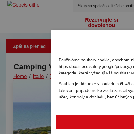
Skupina společností Gebetsroith
Rezervujte si
dovolenou
Zpět na přehled
Používáme soubory cookie, abychom zlep
Camping Village Le Esperidi
https://business.safety.google/privacy/
kategorie, které vyžadují váš souhlas: 
Home
/
Italie
/
Toskansko
/
Marina di bibbona
/
Cam
Souhlas je dán také v souladu s čl. 49
takovém případě nelze zcela zaručit vy
účely kontroly a dohledu, bez účinných 