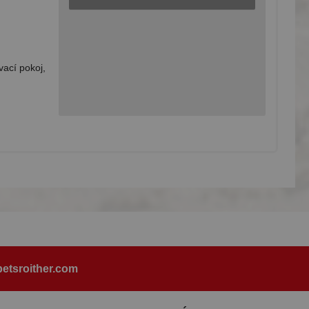
vací pokoj,
etsroither.com