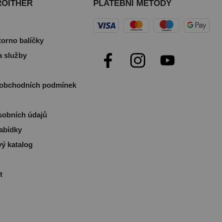
ROITHER
PLATEBNÍ METODY
torno balíčky
a služby
obchodních podmínek
sobních údajů
abídky
ý katalog
t