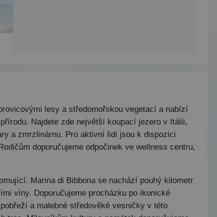
borovicovými lesy a středomořskou vegetací a nabízí
írodu. Najdete zde největší koupací jezero v Itálii,
y a zmrzlinárnu. Pro aktivní lidi jsou k dispozici
. Rodičům doporučujeme odpočinek ve wellness centru,
hromující. Marina di Bibbona se nachází pouhý kilometr
ícími víny. Doporučujeme procházku po ikonické
o pobřeží a malebné středověké vesničky v této