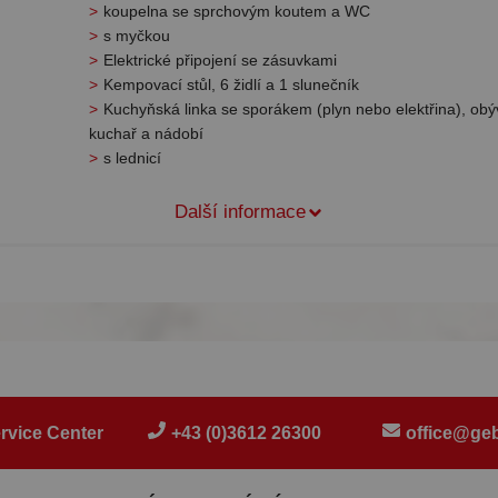
koupelna se sprchovým koutem a WC
s myčkou
Elektrické připojení se zásuvkami
Kempovací stůl, 6 židlí a 1 slunečník
Kuchyňská linka se sporákem (plyn nebo elektřina), obý
kuchař a nádobí
s lednicí
Další informace
rvice Center
+43 (0)3612 26300
office@geb