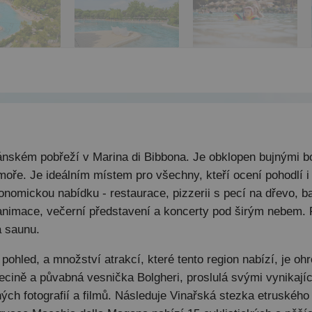
kánském pobřeží v Marina di Bibbona. Je obklopen bujnými 
ře. Je ideálním místem pro všechny, kteří ocení pohodlí i př
nomickou nabídku - restaurace, pizzerii s pecí na dřevo, bar
ní animace, večerní představení a koncerty pod širým nebem
a saunu.
 pohled, a množství atrakcí, které tento region nabízí, je o
Cecině a půvabná vesnička Bolgheri, proslulá svými vynikaj
ných fotografií a filmů. Následuje Vinařská stezka etruskéh