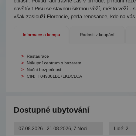
oblasti. Pokud rádi trávíte čas v přírodě, přírodní 
navštívit Pisu se slavnou šikmou věží, město věží - 
však zaslouží Florencie, perla renesance, kde na vás
Informace o kempu
Radosti z koupání
Restaurace
Nákupní centrum s bazarem
Noční bezpečnost
CIN: IT049001B17LKDCLCA
Dostupné ubytování
07.08.2026 - 21.08.2026, 7 Noci
Lidé: 2