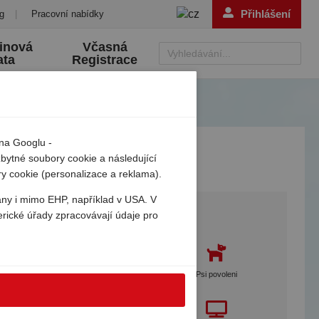
Přihlášení
g
|
Pracovní nabídky
inová
Včasná
Vyhledávání...
ata
Registrace
 na Googlu -
zbytné soubory cookie a následující
ry cookie (personalizace a reklama).
ány i mimo EHP, například v USA. V
Services
erické úřady zpracovávají údaje pro
Gebetsroither péče na místě
Psi povoleni