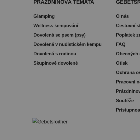
PRÁZDNINOVÁ TÉMATA
GEBETS
Glamping
O nás
Wellness kempování
Cestovní s
Dovolená se psem (psy)
Poplatek z
Dovolená v nudistickém kempu
FAQ
Dovolená s rodinou
Obecných 
Skupinové dovolené
Otisk
Ochrana o
Pracovní n
Prázdninov
Soutěže
Pristupnos