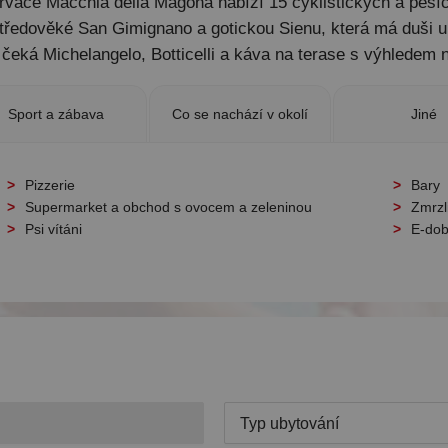
rezervace Macchia della Magona nabízí 15 cyklistických a pě
středověké San Gimignano a gotickou Sienu, která má duši u
 čeká Michelangelo, Botticelli a káva na terase s výhledem
Sport a zábava
Co se nachází v okolí
Jiné
Pizzerie
Bary
Supermarket a obchod s ovocem a zeleninou
Zmrzl
Psi vítáni
E-dob
Typ ubytování