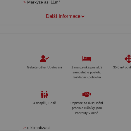
Markýze asi 11m²
Další informace
Gebetsroither Ubytování
1 manželská postel, 2
35,0 m² oby
samostatné postele,
rozkládací pohovka
4 dospělí, 1 dítě
Poplatek za úklid, ložní
prádlo a ručníky jsou
zahrnuty v ceně
s klimatizací