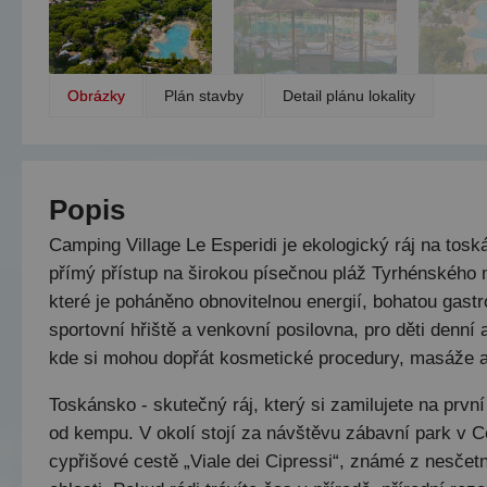
Obrázky
Plán stavby
Detail plánu lokality
Popis
Camping Village Le Esperidi je ekologický ráj na tos
přímý přístup na širokou písečnou pláž Tyrhénského mo
které je poháněno obnovitelnou energií, bohatou gastro
sportovní hřiště a venkovní posilovna, pro děti den
kde si mohou dopřát kosmetické procedury, masáže 
Toskánsko - skutečný ráj, který si zamilujete na první
od kempu. V okolí stojí za návštěvu zábavní park v 
cypřišové cestě „Viale dei Cipressi“, známé z nesčet