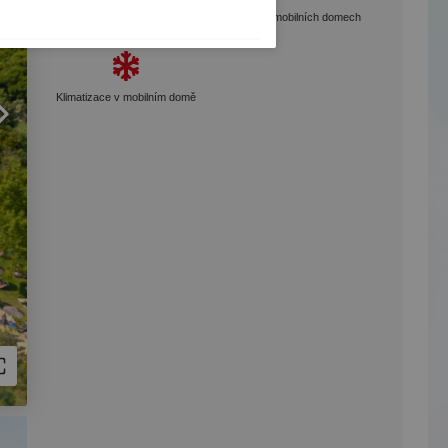
W-LAN
TV v mobilních domech
Klimatizace v mobilním domě