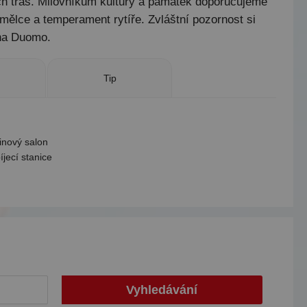
ších tras. Milovníkům kultury a památek doporučujeme
mělce a temperament rytíře. Zvláštní pozornost si
 na Duomo.
Tip
inový salon
íjecí stanice
Vyhledávání