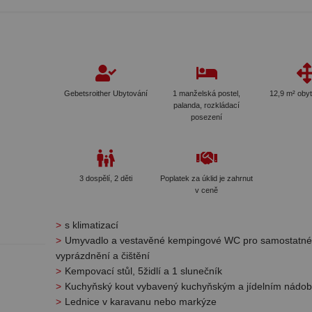
Gebetsroither Ubytování
1 manželská postel,
12,9 m² oby
palanda, rozkládací
posezení
3 dospělí, 2 děti
Poplatek za úklid je zahrnut
v ceně
s klimatizací
Umyvadlo a vestavěné kempingové WC pro samostatné
vyprázdnění a čištění
Kempovací stůl, 5židlí a 1 slunečník
Kuchyňský kout vybavený kuchyňským a jídelním nádo
Lednice v karavanu nebo markýze