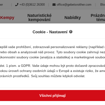
|
+43 (0)3612 26300
|
office@gebetsroither.com
|
Blo
er
Naturistické
Prázdn
Kempy
Nabídky
kempování
tém
Cookie - Nastavení 🍪
šili vaše prohlížení, zobrazovali personalizované reklamy (například
) nebo obsah a analyzovali náš provoz. Tyto soubory cookie zahrnují ne
výkonnostní soubory cookie (analýza a statistika) a marketingové soubo
ping le esperidi
 odst. 1 písm. a GDPR. Vaše údaje mohou být proto dočasně zpracováv
sokou úroveň ochrany osobních údajů v Evropě a existuje riziko, že am
právních prostředků. Svůj souhlas můžete kdykoli odvolat.
Všichni přijímají