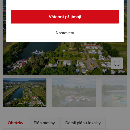
zpracovávány i mimo EHP, například v USA. V takovém
případě nelze zcela zaručit vysokou úroveň ochrany
Všichni přijímají
osobních údajů v Evropě a existuje riziko, že americké
úřady zpracovávají údaje pro účely kontroly a dohledu,
bez účinných právních prostředků. Svůj souhlas můžete
Nastavení
kdykoli odvolat.
Obrázky
Plán stavby
Detail plánu lokality