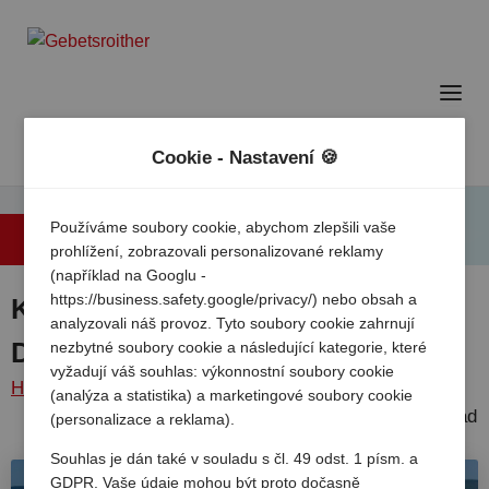
Cookie - Nastavení 🍪
Používáme soubory cookie, abychom zlepšili vaše
Zpět na přehled
prohlížení, zobrazovali personalizované reklamy
(například na Googlu -
https://business.safety.google/privacy/) nebo obsah a
KNAUS Campingpark Bad
analyzovali náš provoz. Tyto soubory cookie zahrnují
Dürkheim
nezbytné soubory cookie a následující kategorie, které
vyžadují váš souhlas: výkonnostní soubory cookie
Home
/
Nemecko
/
Poryni
Bad
Knaus
(analýza a statistika) a marketingové soubory cookie
falc
/
dürkheim
/
campingpark bad
(personalizace a reklama).
dürkheim
Souhlas je dán také v souladu s čl. 49 odst. 1 písm. a
GDPR. Vaše údaje mohou být proto dočasně