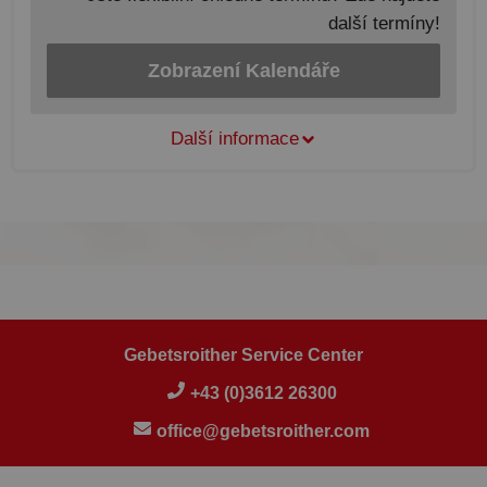
další termíny!
Zobrazení Kalendáře
Další informace
Gebetsroither Service Center
+43 (0)3612 26300
office@gebetsroither.com