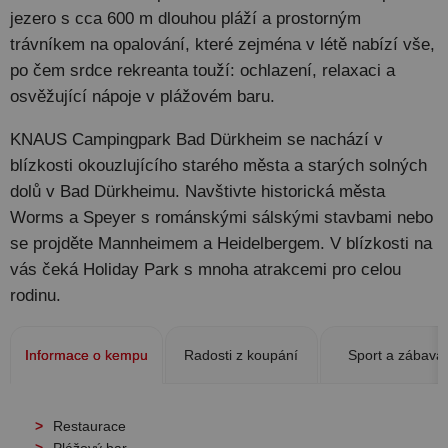
jezero s cca 600 m dlouhou pláží a prostorným
trávníkem na opalování, které zejména v létě nabízí vše,
po čem srdce rekreanta touží: ochlazení, relaxaci a
osvěžující nápoje v plážovém baru.
KNAUS Campingpark Bad Dürkheim se nachází v
blízkosti okouzlujícího starého města a starých solných
dolů v Bad Dürkheimu. Navštivte historická města
Worms a Speyer s románskými sálskými stavbami nebo
se projděte Mannheimem a Heidelbergem. V blízkosti na
vás čeká Holiday Park s mnoha atrakcemi pro celou
rodinu.
Informace o kempu
Radosti z koupání
Sport a zábava
Restaurace