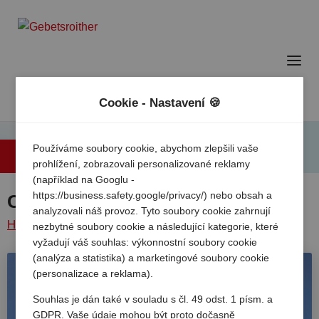
Cookie - Nastavení 🍪
Používáme soubory cookie, abychom zlepšili vaše
Zpět na přehled
prohlížení, zobrazovali personalizované reklamy
(například na Googlu -
https://business.safety.google/privacy/) nebo obsah a
Camping Cala Canyelles
analyzovali náš provoz. Tyto soubory cookie zahrnují
Home
/
Spanelsko
/
Costa
Lloret de
Camping cala
nezbytné soubory cookie a následující kategorie, které
vyžadují váš souhlas: výkonnostní soubory cookie
brava
/
mar
/
canyelles
(analýza a statistika) a marketingové soubory cookie
(personalizace a reklama).
Souhlas je dán také v souladu s čl. 49 odst. 1 písm. a
GDPR. Vaše údaje mohou být proto dočasně