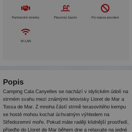
Partnerské stránky
Plavecký bazén
Psi nejsou povoleni
W-LAN
Popis
Camping Cala Canyelles se nachází v idylickém údolí na
strmém svahu mezi známými letovisky Lloret de Mar a
Tossa de Mar. Z mnoha částí strmě terasovitého kempu
se hosté mohou kochat úchvatným výhledem na
Středozemní moře. Pokud máte raději klidnější prostředí,
přijeďte do Lloret de Mar během dne a relaxujte na jedné