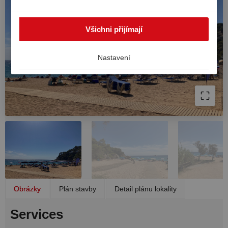
zpracovávány i mimo EHP, například v USA. V takovém
případě nelze zcela zaručit vysokou úroveň ochrany
Všichni přijímají
osobních údajů v Evropě a existuje riziko, že americké
úřady zpracovávají údaje pro účely kontroly a dohledu,
bez účinných právních prostředků. Svůj souhlas můžete
Nastavení
kdykoli odvolat.
Obrázky
Plán stavby
Detail plánu lokality
Services