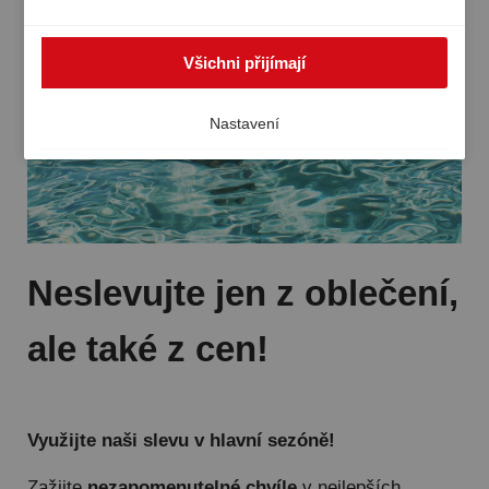
zpracovávány i mimo EHP, například v USA. V takovém
případě nelze zcela zaručit vysokou úroveň ochrany
Všichni přijímají
osobních údajů v Evropě a existuje riziko, že americké
úřady zpracovávají údaje pro účely kontroly a dohledu,
bez účinných právních prostředků. Svůj souhlas můžete
Nastavení
kdykoli odvolat.
Neslevujte jen z oblečení,
ale také z cen!
Využijte naši slevu v hlavní sezóně!
Zažijte
nezapomenutelné chvíle
v nejlepších