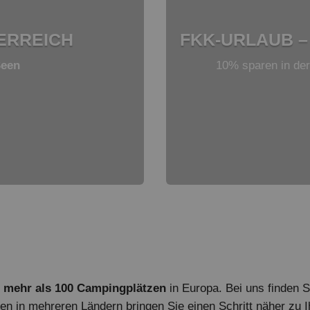
ERREICH
FKK-URLAUB 
Seen
10% sparen in der
f
mehr als 100 Campingplätzen
in Europa. Bei uns finden S
n in mehreren Ländern bringen Sie einen Schritt näher zu