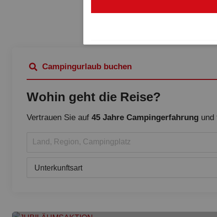
Campingurlaub buchen
Wohin geht die Reise?
Vertrauen Sie auf
45 Jahre Campingerfahrung
und 
Land, Region, Campingplatz
Unterkunftsart