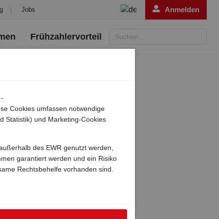
Anmelden
g
|
Jobs
emen
Frühzahlervorteil
Suchen...
 -
Diese Cookies umfassen notwendige
d Statistik) und Marketing-Cookies
ch außerhalb des EWR genutzt werden,
mmen garantiert werden und ein Risiko
same Rechtsbehelfe vorhanden sind.