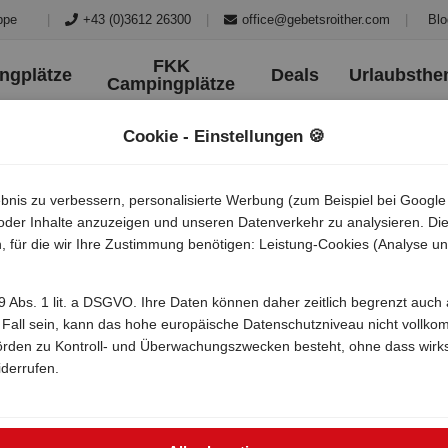
|
+43 (0)3612 26300
|
office@gebetsroither.com
|
Blo
ppe
FKK
ngplätze
Deals
Urlaubsth
Campingplätze
Cookie - Einstellungen 🍪
bnis zu verbessern, personalisierte Werbung (zum Beispiel bei Google
/) oder Inhalte anzuzeigen und unseren Datenverkehr zu analysieren. 
, für die wir Ihre Zustimmung benötigen: Leistung-Cookies (Analyse un
. 49 Abs. 1 lit. a DSGVO. Ihre Daten können daher zeitlich begrenzt au
r Fall sein, kann das hohe europäische Datenschutzniveau nicht vollko
örden zu Kontroll- und Überwachungszwecken besteht, ohne dass wirk
iderrufen.