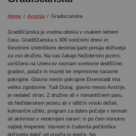
Home
/
Avstrija
/
Gradiscanska
Gradiščanska je vredna obiska v vsakem letnem
času. Gradiščanska s 300 sončnimi dnevi in
številnimi izletniškimi destinacijami ponuja doživetja
za vso družino. Na vas čakajo Nežidersko jezero,
uvrščeno na Unescov seznam svetovne dediščine,
gradovi, palače in muzeji ter impresivne naravne
pokrajine. Glavno mesto pokrajine Eisenstadt ima
veliko zgodovine. Tudi Dunaj, glavno mesto Avstrije,
je nedaleč stran. Z družino ali v romantičnem paru,
ob Nežiderskem jezeru ali v idilični vinski deželi,
kulinarični užitki, program za dobro počutje v termah
ali aktivnost v neokrnjeni naravi: in po čem trenutno
najbolj hrepenite: Varnost in čudovita počitniška
doživetja daleč od vrveža in gneče. Na