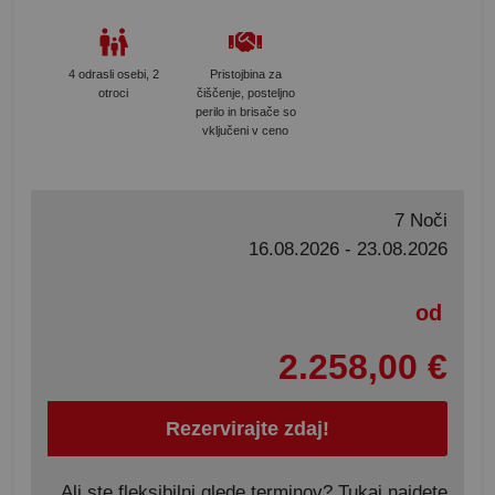
4 odrasli osebi, 2
Pristojbina za
otroci
čiščenje, posteljno
perilo in brisače so
vključeni v ceno
7 Noči
16.08.2026 - 23.08.2026
od
2.258,00 €
Rezervirajte zdaj!
Ali ste fleksibilni glede terminov? Tukaj najdete