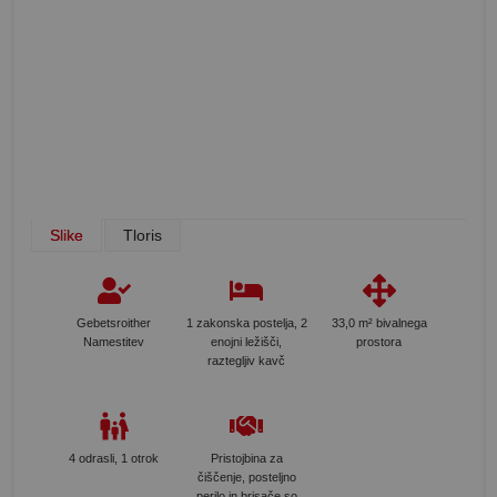
Slike
Tloris
Gebetsroither
1 zakonska postelja, 2
33,0 m² bivalnega
Namestitev
enojni ležišči,
prostora
raztegljiv kavč
4 odrasli, 1 otrok
Pristojbina za
čiščenje, posteljno
perilo in brisače so