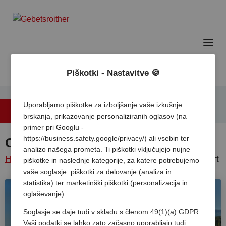
Piškotki - Nastavitve 🍪
Uporabljamo piškotke za izboljšanje vaše izkušnje
Nazaj na pregled
brskanja, prikazovanje personaliziranih oglasov (na
primer pri Googlu -
https://business.safety.google/privacy/) ali vsebin ter
Camping Resort Turnersee
analizo našega prometa. Ti piškotki vključujejo nujne
Home
/
Avstrija
/
Koroska
/
Sveti
Camping resort
piškotke in naslednje kategorije, za katere potrebujemo
vaše soglasje: piškotki za delovanje (analiza in
kancijan
/
turnersee
statistika) ter marketinški piškotki (personalizacija in
oglaševanje).
Soglasje se daje tudi v skladu s členom 49(1)(a) GDPR.
Vaši podatki se lahko zato začasno uporabljajo tudi