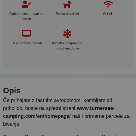
Gebetsroither stvari na
Psi so dovoljeni
W-LAN
strani
TV v mobilnih hišicah
Klimatska naprava v
mobilnem domu
Opis
Če prihajate z lastnim avtodomom, kombijem ali
prikolico, boste na spletni strani
www.turnersee-
camping.com/en/homepage/
našli primerne parcele za
bivanje.