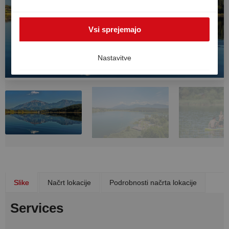
zunaj EGP, na primer v ZDA. V takem primeru visoke
ravni varstva podatkov v Evropi ni mogoče v celoti
Vsi sprejemajo
zagotoviti, obstaja pa tveganje, da ameriški organi
obdelujejo podatke za namene nadzora in spremljanja,
brez učinkovitih pravnih sredstev. Svoje soglasje lahko
Nastavitve
kadar koli prekličete.
Slike
Načrt lokacije
Podrobnosti načrta lokacije
Services