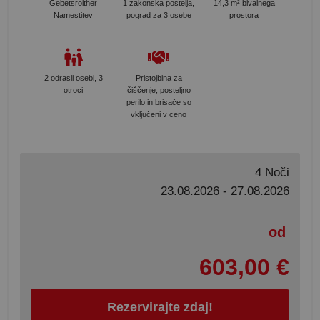
Gebetsroither
1 zakonska postelja,
14,3 m² bivalnega
Namestitev
pograd za 3 osebe
prostora
2 odrasli osebi, 3
Pristojbina za
otroci
čiščenje, posteljno
perilo in brisače so
vključeni v ceno
4 Noči
23.08.2026 - 27.08.2026
od
603,00 €
Rezervirajte zdaj!