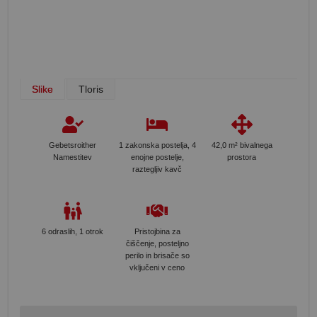
Slike
Tloris
Gebetsroither
1 zakonska postelja, 4
42,0 m² bivalnega
Namestitev
enojne postelje,
prostora
raztegljiv kavč
6 odraslih, 1 otrok
Pristojbina za
čiščenje, posteljno
perilo in brisače so
vključeni v ceno