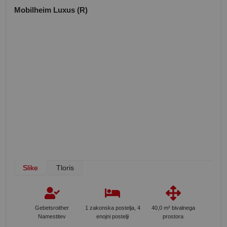
Mobilheim Luxus (R)
Slike
Tloris
Gebetsroither
1 zakonska postelja, 4
40,0 m² bivalnega
Namestitev
enojni postelji
prostora