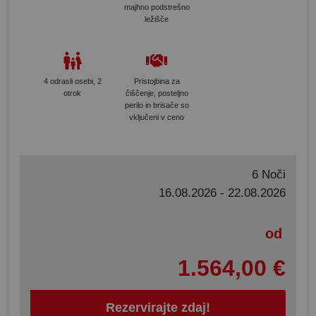
majhno podstrešno
ležišče
4 odrasli osebi, 2
Pristojbina za
otrok
čiščenje, posteljno
perilo in brisače so
vključeni v ceno
6 Noči
16.08.2026 - 22.08.2026
od
1.564,00 €
Rezervirajte zdaj!