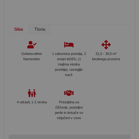
Slike
Tloris
Gebetsroither
1 zakonska postelja, 2
31,0 - 39,0 m²
Namestitev
enojni ležišči, (1
bivalnega prostora
majhna visoka
postelja), raztegljiv
kavč
4 odrasli, 1-2 otroka
Pristojbina za
čiščenje, posteljno
perilo in brisače so
vključeni v ceno