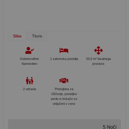
Slike
Tloris
Gebetsroither
1 zakonska postelja
20,0 m² bivalnega
Namestitev
prostora
2 odrasla
Pristojbina za
čiščenje, posteljno
perilo in brisače so
vključeni v ceno
5 Noči