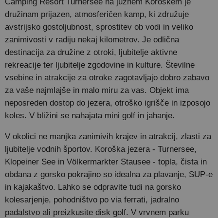
Camping Resort Turnersee na južnem Koroškem je
družinam prijazen, atmosferičen kamp, ki združuje
avstrijsko gostoljubnost, sprostitev ob vodi in veliko
zanimivosti v radiju nekaj kilometrov. Je odlična
destinacija za družine z otroki, ljubitelje aktivne
rekreacije ter ljubitelje zgodovine in kulture. Številne
vsebine in atrakcije za otroke zagotavljajo dobro zabavo
za vaše najmlajše in malo miru za vas. Objekt ima
neposreden dostop do jezera, otroško igrišče in izposojo
koles. V bližini se nahajata mini golf in jahanje.
V okolici ne manjka zanimivih krajev in atrakcij, zlasti za
ljubitelje vodnih športov. Koroška jezera - Turnersee,
Klopeiner See in Völkermarkter Stausee - topla, čista in
obdana z gorsko pokrajino so idealna za plavanje, SUP-e
in kajakaštvo. Lahko se odpravite tudi na gorsko
kolesarjenje, pohodništvo po via ferrati, jadralno
padalstvo ali preizkusite disk golf. V vrvnem parku