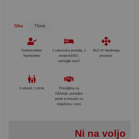
Slike
Tloris
Gebetsroither
1 zakonska postelja, 2
40,0 m² bivalnega
Namestitev
enojni ležišči,
prostora
raztegljiv kavč
4 odrasli, 1 otrok
Pristojbina za
čiščenje, posteljno
perilo in brisače so
vključeni v ceno
Ni na voljo