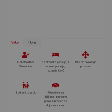
Slike
Tloris
Gebetsroither
1 zakonska postelja, 1
19,0 m² bivalnega
Namestitev
enojna postelja,
prostora
raztegljiv kavč
3 odrasli, 1 otrok
Pristojbina za
čiščenje, posteljno
perilo in brisače so
vključeni v ceno