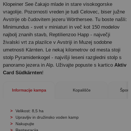
Klopeiner See čakajo mlade in stare visokogorske
vragolije. Pozornosti vreden je tudi Celovec, biser južne
Avstrije ob čudovitem jezeru Wörthersee. Tu boste našli:
Minimundus - svet v miniaturi in več kot 150 modelov
najbolj znanih stavb, Reptilienzoo Happ - največji
živalski vrt za plazilce v Avstriji in Muzej sodobne
umetnosti Kärnten. Le nekaj kilometrov od mesta stoji
stolp Pyramidenkogel - najvišji leseni razgledni stolp s
panoramo jezera in Alp. Uživajte popuste s kartico
Aktiv
Card Südkärnten
!
Informacije kampa
Kopališče
Šport
Velikost: 8,5 ha
Upravljiv in družinsko voden kamp
Nakupujte
Restavracija