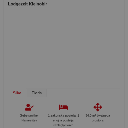
Lodgezelt Kleinobir
Slike
Tloris
Gebetsroither
1 zakonska postelja, 1
34,0 m² bivalnega
Namestitev
enojna postelja,
prostora
raztegljiv kavč