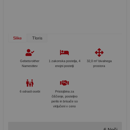
Slike
Tloris
Gebetsroither
1 zakonska postelja, 4
32,0 m² bivalnega
Namestitev
enojni postelji
prostora
6 odrasli osebi
Pristojbina za
čiščenje, posteljno
perilo in brisače so
vključeni v ceno
6 Noči