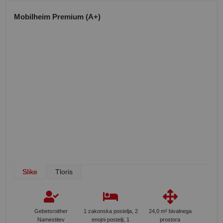
Mobilheim Premium (A+)
Slike
Tloris
Gebetsroither
1 zakonska postelja, 2
24,0 m² bivalnega
Namestitev
enojni postelji, 1
prostora