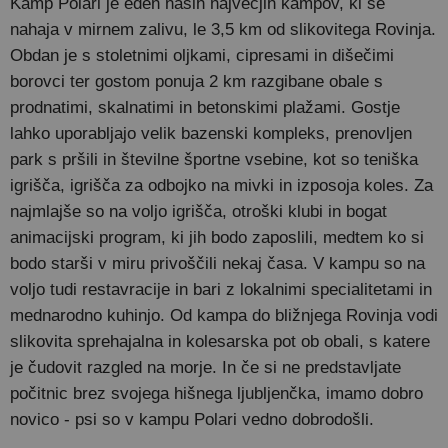
Kamp Polari je eden naših največjih kampov, ki se
nahaja v mirnem zalivu, le 3,5 km od slikovitega Rovinja.
Obdan je s stoletnimi oljkami, cipresami in dišečimi
borovci ter gostom ponuja 2 km razgibane obale s
prodnatimi, skalnatimi in betonskimi plažami. Gostje
lahko uporabljajo velik bazenski kompleks, prenovljen
park s pršili in številne športne vsebine, kot so teniška
igrišča, igrišča za odbojko na mivki in izposoja koles. Za
najmlajše so na voljo igrišča, otroški klubi in bogat
animacijski program, ki jih bodo zaposlili, medtem ko si
bodo starši v miru privoščili nekaj časa. V kampu so na
voljo tudi restavracije in bari z lokalnimi specialitetami in
mednarodno kuhinjo. Od kampa do bližnjega Rovinja vodi
slikovita sprehajalna in kolesarska pot ob obali, s katere
je čudovit razgled na morje. In če si ne predstavljate
počitnic brez svojega hišnega ljubljenčka, imamo dobro
novico - psi so v kampu Polari vedno dobrodošli.