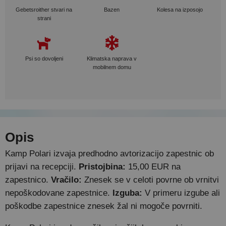
Gebetsroither stvari na
Bazen
Kolesa na izposojo
strani
Psi so dovoljeni
Klimatska naprava v
mobilnem domu
Opis
Kamp Polari izvaja predhodno avtorizacijo zapestnic ob
prijavi na recepciji.
Pristojbina:
15,00 EUR na
zapestnico.
Vračilo:
Znesek se v celoti povrne ob vrnitvi
nepoškodovane zapestnice.
Izguba:
V primeru izgube ali
poškodbe zapestnice znesek žal ni mogoče povrniti.