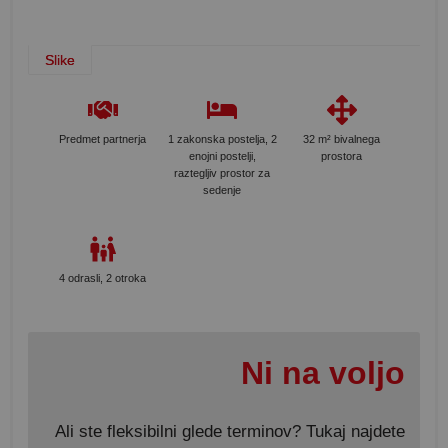
Slike
Predmet partnerja
1 zakonska postelja, 2
32 m² bivalnega
enojni postelji,
prostora
raztegljiv prostor za
sedenje
4 odrasli, 2 otroka
Ni na voljo
Ali ste fleksibilni glede terminov? Tukaj najdete