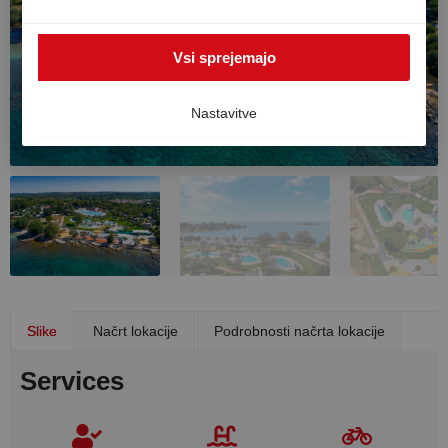
zunaj EGP, na primer v ZDA. V takem primeru visoke
ravni varstva podatkov v Evropi ni mogoče v celoti
Vsi sprejemajo
zagotoviti, obstaja pa tveganje, da ameriški organi
obdelujejo podatke za namene nadzora in spremljanja,
brez učinkovitih pravnih sredstev. Svoje soglasje lahko
Nastavitve
kadar koli prekličete.
Slike
Načrt lokacije
Podrobnosti načrta lokacije
Services