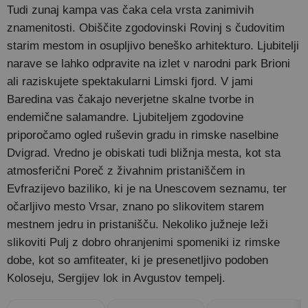
Tudi zunaj kampa vas čaka cela vrsta zanimivih
znamenitosti. Obiščite zgodovinski Rovinj s čudovitim
starim mestom in osupljivo beneško arhitekturo. Ljubitelji
narave se lahko odpravite na izlet v narodni park Brioni
ali raziskujete spektakularni Limski fjord. V jami
Baredina vas čakajo neverjetne skalne tvorbe in
endemične salamandre. Ljubiteljem zgodovine
priporočamo ogled ruševin gradu in rimske naselbine
Dvigrad. Vredno je obiskati tudi bližnja mesta, kot sta
atmosferični Poreč z živahnim pristaniščem in
Evfrazijevo baziliko, ki je na Unescovem seznamu, ter
očarljivo mesto Vrsar, znano po slikovitem starem
mestnem jedru in pristanišču. Nekoliko južneje leži
slikoviti Pulj z dobro ohranjenimi spomeniki iz rimske
dobe, kot so amfiteater, ki je presenetljivo podoben
Koloseju, Sergijev lok in Avgustov tempelj.