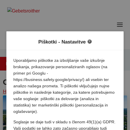
Piškotki - Nastavitve 🍪
Uporabljamo piškotke za izboljšanje vaše izkušnje
Nazaj na pregled
brskanja, prikazovanje personaliziranih oglasov (na
primer pri Googlu -
https://business.safety.google/privacy/) ali vsebin ter
Camping Polari
analizo našega prometa. Ti piškotki vključujejo nujne
Home
/
Hrvaska
/
Istra
/
Rovinj
/
Camping polari
piškotke in naslednje kategorije, za katere potrebujemo
vaše soglasje: piškotki za delovanje (analiza in
statistika) ter marketinški piškotki (personalizacija in
oglaševanje).
Soglasje se daje tudi v skladu s členom 49(1)(a) GDPR.
Vaši podatki se lahko zato začasno uporabljajo tudi