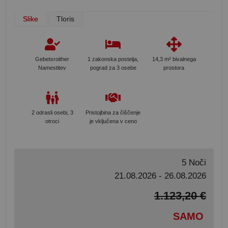
Slike
Tloris
Gebetsroither
1 zakonska postelja,
14,3 m² bivalnega
Namestitev
pograd za 3 osebe
prostora
2 odrasli osebi, 3
Pristojbina za čiščenje
otroci
je vključena v ceno
5 Noči
21.08.2026 - 26.08.2026
1.123,20 €
SAMO