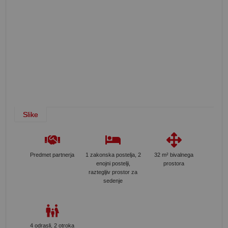
Slike
Predmet partnerja
1 zakonska postelja, 2
32 m² bivalnega
enojni postelji,
prostora
raztegljiv prostor za
sedenje
4 odrasli, 2 otroka