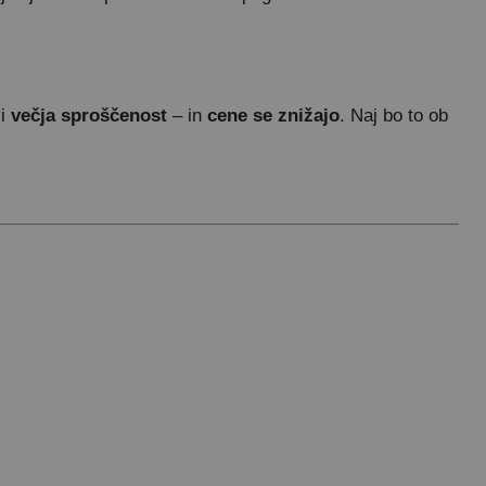
vi
večja sproščenost
– in
cene se znižajo
. Naj bo to ob