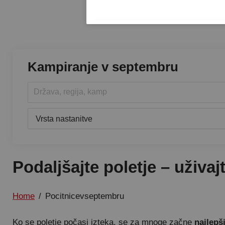
Kampiranje v septembru
Država, regija, kamp
Vrsta nastanitve
Podaljšajte poletje – uživajt
Home
/
Pocitnicevseptembru
Ko se poletje počasi izteka, se za mnoge začne
najlepš