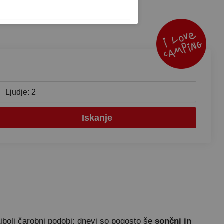
Ljudje: 2
Iskanje
bolj čarobni podobi: dnevi so pogosto še
sončni in