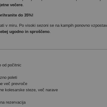
jetne večere
.
prihranite do 35%!
ivati v miru. Po visoki sezoni se na kampih ponovno vzposta
sebej ugodno in sproščeno
.
 od počitnic
zno poleti
ne več prevroče
zne kolesarske steze, več narave
na rezervacija