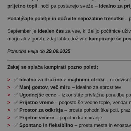
prijetno topli
, noči pa postanejo sveže –
idealno za pri
Podaljšajte poletje in doživite nepozabne trenutke – 
September je
idealen čas
za vse, ki želijo počitnice už
morju ali v gorah: zdaj lahko doživite
kampiranje še po
Ponudba velja do
29.09.2025
Zakaj se splača kampirati pozno poleti:
✅
Idealno za družine z majhnimi otroki
– ni odvisno
✅
Manj gostov, več miru
– idealno za sprostitev
✅
Ugodnejše cene
– izkoristite privlačne ponudbe po
✅
Prijetno vreme
– pogosto še vedno toplo, vendar 
✅
Prostor za odkritja
– proste pohodniške poti, pra
✅
Prijetne večere
– popolno kampiranje
✅
Spontano in fleksibilno
– prosta mesta in enostav