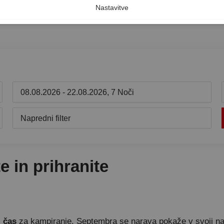
Nastavitve
08.08.2026 - 22.08.2026, 7 Noči
Napredni filter
e in prihranite
i čas
za kampiranje. Septembra se narava pokaže v svoji naj