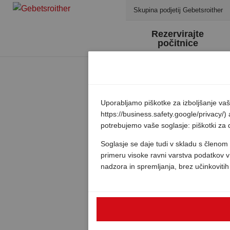
Skupina podjetij Gebetsroither
Rezervirajte
počitnice
Uporabljamo piškotke za izboljšanje vaš
https://business.safety.google/privacy/) 
potrebujemo vaše soglasje: piškotki za de
Soglasje se daje tudi v skladu s členo
primeru visoke ravni varstva podatkov v
nadzora in spremljanja, brez učinkovitih