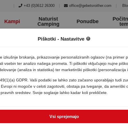
|
+43 (0)3612 26300
|
office@gebetsroither.com
|
Blo
Naturist
Počitn
Kampi
Ponudbe
Camping
te
Piškotki - Nastavitve 🍪
e izkušnje brskanja, prikazovanje personaliziranih oglasov (na primer p
ali vsebin ter analizo našega prometa. Ti piškotki vključujejo nujne pišk
lovanje (analiza in statistika) ter marketinški piškotki (personalizacija 
m 49(1)(a) GDPR. Vaši podatki se lahko zato začasno uporabljajo tudi z
 Evropi ni mogoče v celoti zagotoviti, obstaja pa tveganje, da amerišk
 pravnih sredstev. Svoje soglasje lahko kadar koli prekličete.
Vsi sprejemajo