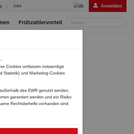
Anmelden
g
|
Jobs
emen
Frühzahlervorteil
Suchen...
 -
Diese Cookies umfassen notwendige
d Statistik) und Marketing-Cookies
ch außerhalb des EWR genutzt werden,
mmen garantiert werden und ein Risiko
same Rechtsbehelfe vorhanden sind.