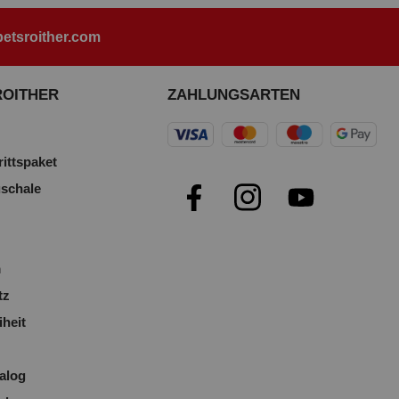
etsroither.com
ROITHER
ZAHLUNGSARTEN
rittspaket
uschale
m
tz
iheit
alog