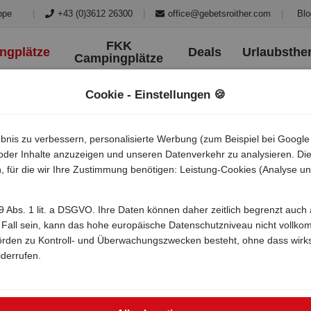
|
+43 (0)3612 26300
|
office@gebetsroither.com
|
Blo
ppe
FKK
ngplätze
Deals
Urlaubsth
Campingplätze
Cookie - Einstellungen 🍪
bnis zu verbessern, personalisierte Werbung (zum Beispiel bei Google
/) oder Inhalte anzuzeigen und unseren Datenverkehr zu analysieren. 
, für die wir Ihre Zustimmung benötigen: Leistung-Cookies (Analyse un
. 49 Abs. 1 lit. a DSGVO. Ihre Daten können daher zeitlich begrenzt au
r Fall sein, kann das hohe europäische Datenschutzniveau nicht vollko
örden zu Kontroll- und Überwachungszwecken besteht, ohne dass wirk
iderrufen.