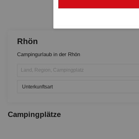
Rhön
Campingurlaub in der Rhön
Land, Region, Campingplatz
Unterkunftsart
Campingplätze