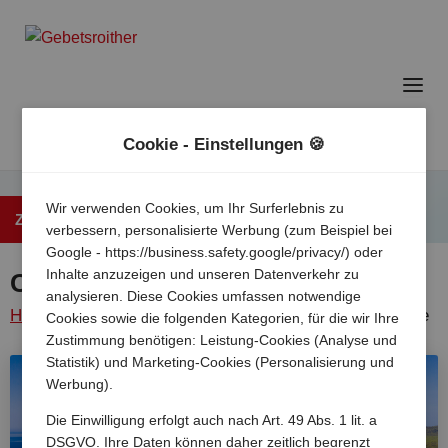
Cookie - Einstellungen 🍪
Wir verwenden Cookies, um Ihr Surferlebnis zu
Zurück zur Übersicht
verbessern, personalisierte Werbung (zum Beispiel bei
Google - https://business.safety.google/privacy/) oder
Inhalte anzuzeigen und unseren Datenverkehr zu
Camping Village Laguna Blu 4*
analysieren. Diese Cookies umfassen notwendige
Home
/
Italien
/
Sardinien
/
Alghero
/
Camping village
Cookies sowie die folgenden Kategorien, für die wir Ihre
Zustimmung benötigen: Leistung-Cookies (Analyse und
laguna blu
Statistik) und Marketing-Cookies (Personalisierung und
Werbung).
Die Einwilligung erfolgt auch nach Art. 49 Abs. 1 lit. a
DSGVO. Ihre Daten können daher zeitlich begrenzt