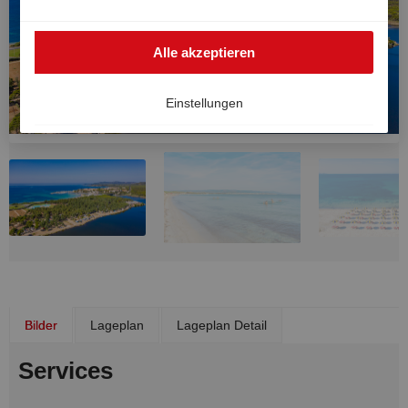
auch außerhalb des EWR genutzt werden, zum Beispiel
in den USA. Sollte das der Fall sein, kann das hohe
Alle akzeptieren
europäische Datenschutzniveau nicht vollkommen
garantiert werden und ein Risiko einer
Datenverarbeitung durch US-Behörden zu Kontroll- und
Einstellungen
Überwachungszwecken besteht, ohne dass wirksame
Rechtsbehelfe vorhanden sind. Ihre Einwilligung können
Sie jederzeit widerrufen.
Bilder
Lageplan
Lageplan Detail
Services