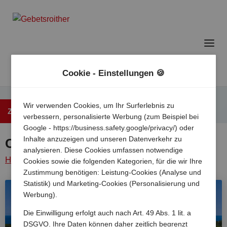
Cookie - Einstellungen 🍪
Wir verwenden Cookies, um Ihr Surferlebnis zu
Zurück zur Übersicht
verbessern, personalisierte Werbung (zum Beispiel bei
Google - https://business.safety.google/privacy/) oder
Inhalte anzuzeigen und unseren Datenverkehr zu
Camping Park Umag
analysieren. Diese Cookies umfassen notwendige
Home
/
Kroatien
/
Istrien
/
Umag
/
Camping park
Cookies sowie die folgenden Kategorien, für die wir Ihre
Zustimmung benötigen: Leistung-Cookies (Analyse und
umag
Statistik) und Marketing-Cookies (Personalisierung und
Werbung).
Die Einwilligung erfolgt auch nach Art. 49 Abs. 1 lit. a
DSGVO. Ihre Daten können daher zeitlich begrenzt