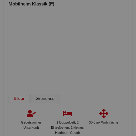
Mobilheim Klassik (F)
Bilder
Grundriss
Gebetsroither
1 Doppelbett, 2
30,0 m² Wohnfläche
Unterkunft
Einzelbetten, 1 kleines
Hochbett, Couch