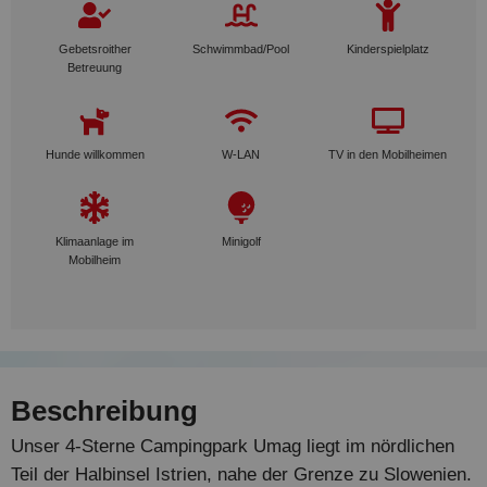
Gebetsroither
Schwimmbad/Pool
Kinderspielplatz
Betreuung
Hunde willkommen
W-LAN
TV in den Mobilheimen
Klimaanlage im
Minigolf
Mobilheim
Beschreibung
Unser 4-Sterne Campingpark Umag liegt im nördlichen
Teil der Halbinsel Istrien, nahe der Grenze zu Slowenien.