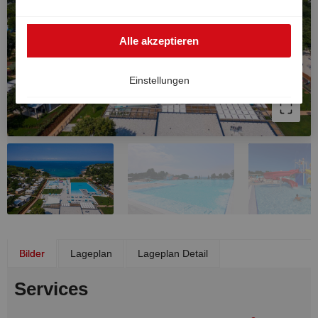
auch außerhalb des EWR genutzt werden, zum Beispiel
in den USA. Sollte das der Fall sein, kann das hohe
Alle akzeptieren
europäische Datenschutzniveau nicht vollkommen
garantiert werden und ein Risiko einer
Datenverarbeitung durch US-Behörden zu Kontroll- und
Einstellungen
Überwachungszwecken besteht, ohne dass wirksame
Rechtsbehelfe vorhanden sind. Ihre Einwilligung können
Sie jederzeit widerrufen.
Bilder
Lageplan
Lageplan Detail
Services