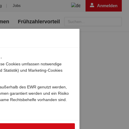
Anmelden
g
|
Jobs
emen
Frühzahlervorteil
Suchen...
 -
Diese Cookies umfassen notwendige
d Statistik) und Marketing-Cookies
ch außerhalb des EWR genutzt werden,
mmen garantiert werden und ein Risiko
same Rechtsbehelfe vorhanden sind.