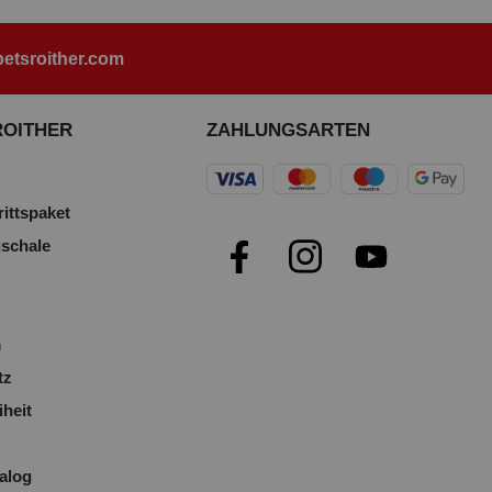
etsroither.com
ROITHER
ZAHLUNGSARTEN
rittspaket
uschale
m
tz
iheit
alog