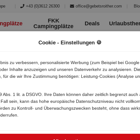
|
+43 (0)3612 26300
|
office@gebetsroither.com
|
Blo
ppe
FKK
ngplätze
Deals
Urlaubsth
Campingplätze
Cookie - Einstellungen 🍪
bnis zu verbessern, personalisierte Werbung (zum Beispiel bei Google
/) oder Inhalte anzuzeigen und unseren Datenverkehr zu analysieren. 
, für die wir Ihre Zustimmung benötigen: Leistung-Cookies (Analyse un
. 49 Abs. 1 lit. a DSGVO. Ihre Daten können daher zeitlich begrenzt au
r Fall sein, kann das hohe europäische Datenschutzniveau nicht vollko
örden zu Kontroll- und Überwachungszwecken besteht, ohne dass wirk
iderrufen.