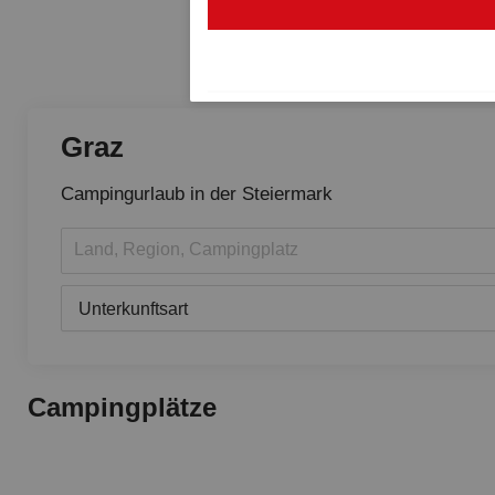
Graz
Campingurlaub in der Steiermark
Land, Region, Campingplatz
Unterkunftsart
Campingplätze