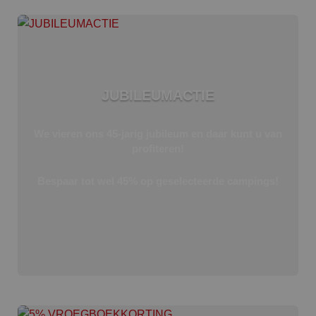
JUBILEUMACTIE
We vieren ons 45-jarig jubileum en daar kunt u van
profiteren!
Bespaar tot wel 45% op geselecteerde campings!