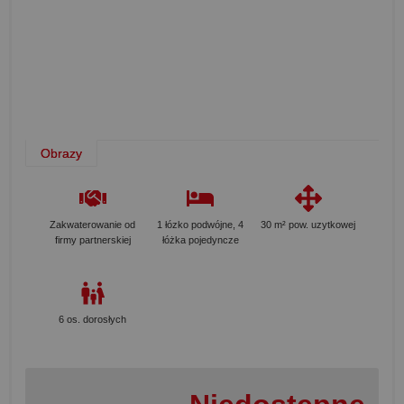
Obrazy
Zakwaterowanie od
1 łózko podwójne, 4
30 m² pow. uzytkowej
firmy partnerskiej
łóżka pojedyncze
6 os. dorosłych