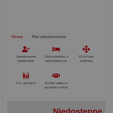
Obrazy
Plan zakwaterowania
Zakwaterowanie
1 łóżko podwójne, 4
32,0 m² pow.
Gebetsroither
łóżka pojedyncze
użytkowej
6 os. dorosłych
W cenie: opłata za
sprzątanie i pościel
Niedostępne