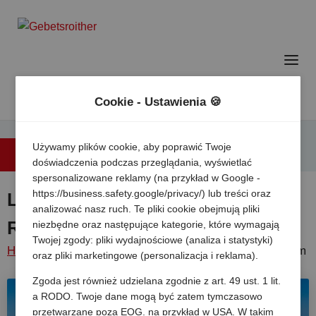
Cookie - Ustawienia 🍪
Używamy plików cookie, aby poprawić Twoje
Powrót do listy
doświadczenia podczas przeglądania, wyświetlać
spersonalizowane reklamy (na przykład w Google -
https://business.safety.google/privacy/) lub treści oraz
Lanterna Premium Camping
analizować nasz ruch. Te pliki cookie obejmują pliki
Resort
niezbędne oraz następujące kategorie, które wymagają
Twojej zgody: pliki wydajnościowe (analiza i statystyki)
Home
/
Chorwacja
/
Istria
/
Porec
/
Lanterna premium
oraz pliki marketingowe (personalizacja i reklama).
camping resort
Zgoda jest również udzielana zgodnie z art. 49 ust. 1 lit.
a RODO. Twoje dane mogą być zatem tymczasowo
przetwarzane poza EOG, na przykład w USA. W takim