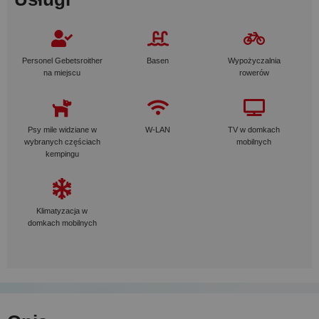
Personel Gebetsroither
Basen
Wypożyczalnia
na miejscu
rowerów
Psy mile widziane w
W-LAN
TV w domkach
wybranych częściach
mobilnych
kempingu
Klimatyzacja w
domkach mobilnych