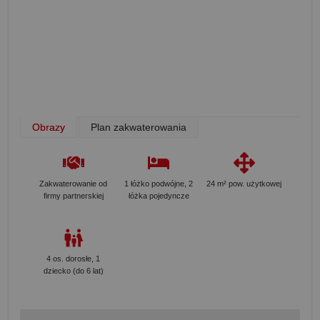
Obrazy
Plan zakwaterowania
Zakwaterowanie od
1 łóżko podwójne, 2
24 m² pow. użytkowej
firmy partnerskiej
łóżka pojedyncze
4 os. dorosłe, 1
dziecko (do 6 lat)