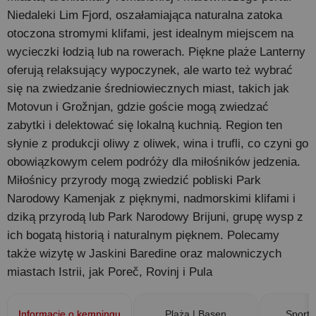
Niedaleki Lim Fjord, oszałamiająca naturalna zatoka
otoczona stromymi klifami, jest idealnym miejscem na
wycieczki łodzią lub na rowerach. Piękne plaże Lanterny
oferują relaksujący wypoczynek, ale warto też wybrać
się na zwiedzanie średniowiecznych miast, takich jak
Motovun i Grožnjan, gdzie goście mogą zwiedzać
zabytki i delektować się lokalną kuchnią. Region ten
słynie z produkcji oliwy z oliwek, wina i trufli, co czyni go
obowiązkowym celem podróży dla miłośników jedzenia.
Miłośnicy przyrody mogą zwiedzić pobliski Park
Narodowy Kamenjak z pięknymi, nadmorskimi klifami i
dziką przyrodą lub Park Narodowy Brijuni, grupę wysp z
ich bogatą historią i naturalnym pięknem. Polecamy
także wizytę w Jaskini Baredine oraz malowniczych
miastach Istrii, jak Poreč, Rovinj i Pula
Informacje o kempingu
Plaża | Basen
Sport 