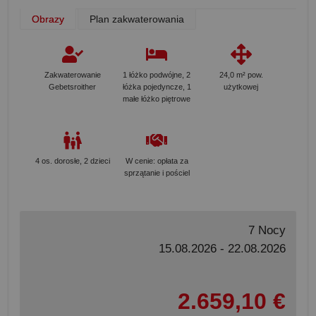
Obrazy
Plan zakwaterowania
Zakwaterowanie
1 łóżko podwójne, 2
24,0 m² pow.
Gebetsroither
łóżka pojedyncze, 1
użytkowej
małe łóżko piętrowe
4 os. dorosłe, 2 dzieci
W cenie: opłata za
sprzątanie i pościel
7 Nocy
15.08.2026 - 22.08.2026
2.659,10 €