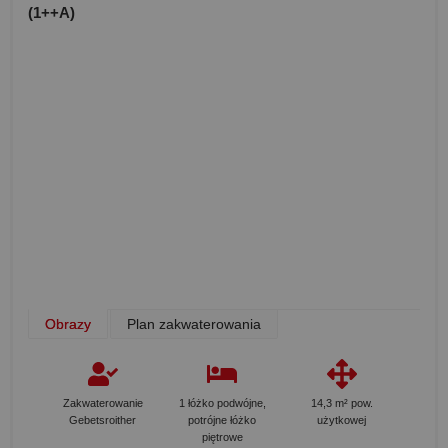
(1++A)
Obrazy
Plan zakwaterowania
Zakwaterowanie
1 łóżko podwójne,
14,3 m² pow.
Gebetsroither
potrójne łóżko
użytkowej
piętrowe