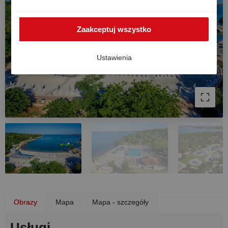
przypadku nie można w pełni zagwarantować
wysokiego poziomu ochrony danych w Europie, a
Zaakceptuj wszystko
istnieje ryzyko, że amerykańskie organy będą
przetwarzać dane w celach kontroli i nadzoru, bez
skutecznych środków prawnych. Zgodę możesz
Ustawienia
wycofać w dowolnym momencie.
Obrazy
Mapa
Mapa - szczegóły
Usługi