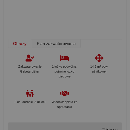
Obrazy
Plan zakwaterowania
Zakwaterowanie
1 łóżko podwójne,
14,3 m² pow.
Gebetsroither
potrójne łóżko
użytkowej
piętrowe
2 os. dorosłe, 3 dzieci
W cenie: opłata za
sprzątanie