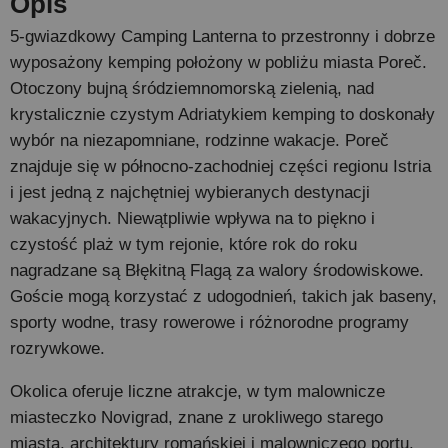
Opis
5-gwiazdkowy Camping Lanterna to przestronny i dobrze
wyposażony kemping położony w pobliżu miasta Poreč.
Otoczony bujną śródziemnomorską zielenią, nad
krystalicznie czystym Adriatykiem kemping to doskonały
wybór na niezapomniane, rodzinne wakacje. Poreč
znajduje się w północno-zachodniej części regionu Istria
i jest jedną z najchętniej wybieranych destynacji
wakacyjnych. Niewątpliwie wpływa na to piękno i
czystość plaż w tym rejonie, które rok do roku
nagradzane są Błękitną Flagą za walory środowiskowe.
Goście mogą korzystać z udogodnień, takich jak baseny,
sporty wodne, trasy rowerowe i różnorodne programy
rozrywkowe.
Okolica oferuje liczne atrakcje, w tym malownicze
miasteczko Novigrad, znane z urokliwego starego
miasta, architektury romańskiej i malowniczego portu.