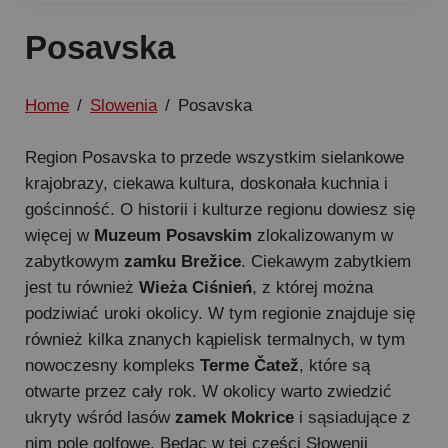
Posavska
Home
/
Slowenia
/
Posavska
Region Posavska to przede wszystkim sielankowe
krajobrazy, ciekawa kultura, doskonała kuchnia i
gościnność. O historii i kulturze regionu dowiesz się
więcej w
Muzeum Posavskim
zlokalizowanym w
zabytkowym
zamku Brežice
. Ciekawym zabytkiem
jest tu również
Wieża Ciśnień
, z której można
podziwiać uroki okolicy. W tym regionie znajduje się
również kilka znanych kąpielisk termalnych, w tym
nowoczesny kompleks
Terme Čatež
, które są
otwarte przez cały rok. W okolicy warto zwiedzić
ukryty wśród lasów
zamek Mokrice
i sąsiadujące z
nim pole golfowe. Będąc w tej części Słowenii