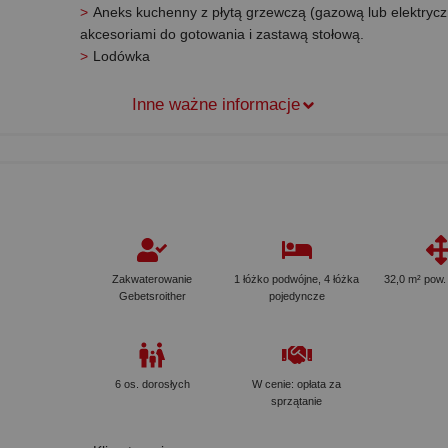
Aneks kuchenny z płytą grzewczą (gazową lub elektrycz
akcesoriami do gotowania i zastawą stołową.
Lodówka
Inne ważne informacje
Zakwaterowanie
1 łóżko podwójne, 4 łóżka
32,0 m² pow.
Gebetsroither
pojedyncze
6 os. dorosłych
W cenie: opłata za
sprzątanie