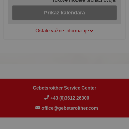
rokove možete pronaći ovdje!
Prikaz kalendara
Ostale važne informacije
Gebetsroither Service Center
+43 (0)3612 26300
office@gebetsroither.com