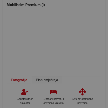
Mobilheim Premium (I)
Fotografije
Plan smještaja
Gebetsroither
1 bračni krevet, 4
32,0 m² stambene
smještaj
odvojena kreveta
površine