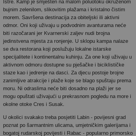
Istre. Kamp je smješten na malom poluotoku okruženom
bujnim zelenilom, slikovitim plažama i kristalno čistim
morem. Savršena destinacija za obiteljski ili aktivni
odmor. Oni koji uživaju u podvodnim avanturama neće
biti razočarani jer Kvarnerski zaljev nudi brojna
jedinstvena mjesta za ronjenje. U sklopu kampa nalaze
se dva restorana koji poslužuju lokalne istarske
specijalitete i kontinentalnu kuhinju. Za one koji uživaju u
aktivnom odmoru dostupne su pješačke i biciklističke
staze kao i jedrenje na dasci. Za djecu postoje brojne
zanimljive atrakcije i plaže koje se blago spuštaju prema
moru. Ni odraslima neće biti dosadno na plaži jer se
mogu opuštati uživajući ​​u prekrasnom pogledu na more i
okolne otoke Cres i Susak.
U okolici svakako treba posjetiti Labin - povijesni grad
poznat po šarmantnim ulicama, umjetničkim galerijama i
bogatoj rudarskoj povijesti i Rabac - popularno primorsko