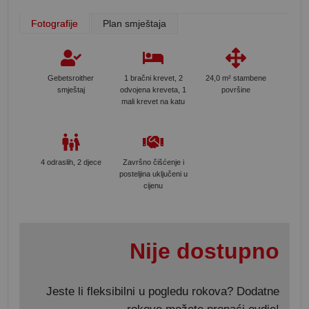
Fotografije
Plan smještaja
Gebetsroither
1 bračni krevet, 2
24,0 m² stambene
smještaj
odvojena kreveta, 1
površine
mali krevet na katu
4 odraslih, 2 djece
Završno čišćenje i
posteljina uključeni u
cijenu
Nije dostupno
Jeste li fleksibilni u pogledu rokova? Dodatne