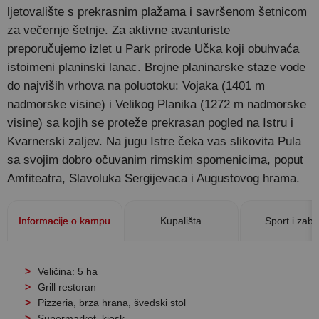
ljetovalište s prekrasnim plažama i savršenom šetnicom
za večernje šetnje. Za aktivne avanturiste
preporučujemo izlet u Park prirode Učka koji obuhvaća
istoimeni planinski lanac. Brojne planinarske staze vode
do najviših vrhova na poluotoku: Vojaka (1401 m
nadmorske visine) i Velikog Planika (1272 m nadmorske
visine) sa kojih se proteže prekrasan pogled na Istru i
Kvarnerski zaljev. Na jugu Istre čeka vas slikovita Pula
sa svojim dobro očuvanim rimskim spomenicima, poput
Amfiteatra, Slavoluka Sergijevaca i Augustovog hrama.
Informacije o kampu
Kupališta
Sport i zab
Veličina: 5 ha
Grill restoran
Pizzeria, brza hrana, švedski stol
Supermarket, kiosk