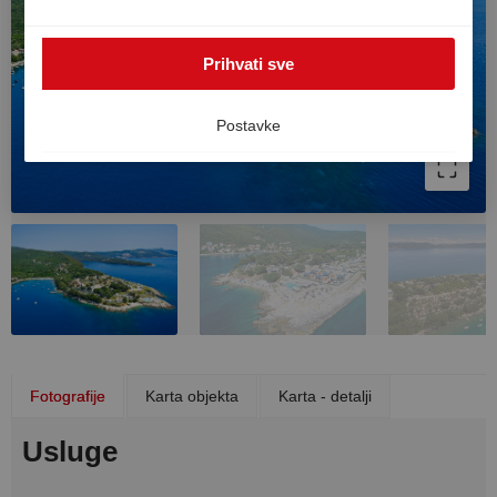
SAD-u. U tom slučaju ne može se u potpunosti jamčiti
visoka razina zaštite podataka u Europi i postoji rizik da
Prihvati sve
će američke vlasti obrađivati podatke u svrhe kontrole i
nadzora bez učinkovitih pravnih lijekova. Svoju privolu
možete povući u bilo kojem trenutku.
Postavke
Fotografije
Karta objekta
Karta - detalji
Usluge