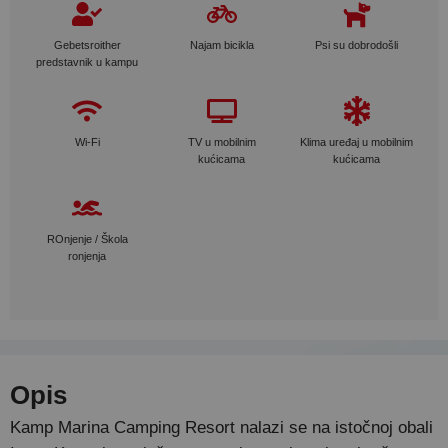
Gebetsroither
Najam bicikla
Psi su dobrodošli
predstavnik u kampu
Wi-Fi
TV u mobilnim
Klima uređaj u mobilnim
kućicama
kućicama
ROnjenje / Škola
ronjenja
Opis
Kamp Marina Camping Resort nalazi se na istočnoj obali