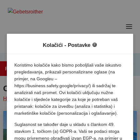
Kolačići - Postavke 🍪
Koristimo kolačiće kako bismo poboljšali vaše iskustvo
Povratak na popis
pregledavanja, prikazali personalizirane oglase (na
primjer, na Googleu –
https://business.safety.google/privacy/) ili sadržaj te
Camping Marina
analizirali naš promet. Ovi kolačići uključuju nužne
Home
/
Hrvatska
/
Istra
/
Labin
/
Marina camping
kolačiće i sljedeće kategorije za koje je potreban vaš
pristanak: kolačiće za izvedbu (analiza i statistika) i
resort
marketinške kolačiće (personalizacija i oglašavanje).
Suglasnost se također daje u skladu s člankom 49.
stavkom 1. točkom (a) GDPR-a. Vaši se podaci stoga
mogu privremeno obrađivati izvan EGP-a, na primjer u