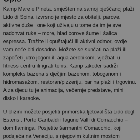
Kamp Mare e Pineta, smješten na samoj pješčanoj plaži
Lido di Spina, izvrsno je mjesto za obitelji, parove,
aktivne duše i one koji uživaju u tome da im je sve
nadohvat ruke – more, hlad borove šume i šalica
espressa. Tražite li opuštajući ili aktivni odmor, ovdje
vam neće biti dosadno. Možete se sunčati na plaži ili
započeti jutro jogom ili aqua aerobikom, vježbati u
fitness centru ili igrati tenis. Kamp također sadrži
kompleks bazena s dječjim bazenom, toboganom i
hidromasažom, restoran/pizzeriju, bar na plaži i trgovinu.
A za djecu tu je animacija, večernje predstave, mini
disko i karaoke.
U blizini možete posjetiti primorska ljetovališta Lido degli
Estensi, Porto Garibaldi i lagune Valli di Comacchio –
dom flaminga. Posjetite šarmantni Comacchio, koji
podsjeća na Veneciju, s njegovim kultnim mostom