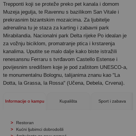
Trepponti koji se proteže preko pet kanala i domom
Muzeja jegulja, te Ravennu s bazilikom San Vitale i
prekrasnim bizantskim mozaicima. Za ljubitelje
adrenalina tu je staza za karting i zabavni park
Mirabilandia. Nacionalni park Delta rijeke Po idealan je
za vožnju biciklom, promatranje ptica i krstarenja
kanalima. Uputite se malo dalje kako biste istražili
renesansnu Ferraru s tvrđavom Castello Estense i
povijesnim središtem koje je pod zaštitom UNESCO-a,
te monumentalnu Bolognu, talijanima znanu kao "La
Dotta, la Grassa, la Rossa" (Učena, Debela, Crvena).
Informacije o kampu
Kupališta
Sport i zabava
Restoran
Kućni ljubimci dobrodošli