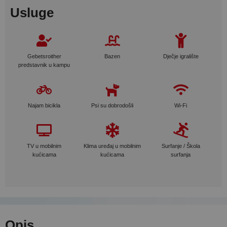
Usluge
Gebetsroither
Bazen
Dječje igralište
predstavnik u kampu
Najam bicikla
Psi su dobrodošli
Wi-Fi
TV u mobilnim
Klima uređaj u mobilnim
Surfanje / Škola
kućicama
kućicama
surfanja
Opis