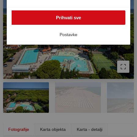
SAD-u. U tom slučaju ne može se u potpunosti jamčiti
visoka razina zaštite podataka u Europi i postoji rizik da
Prihvati sve
će američke vlasti obrađivati podatke u svrhe kontrole i
nadzora bez učinkovitih pravnih lijekova. Svoju privolu
možete povući u bilo kojem trenutku.
Postavke
Fotografije
Karta objekta
Karta - detalji