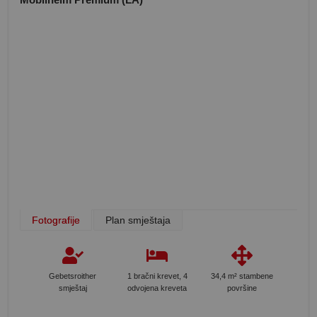
Fotografije
Plan smještaja
Gebetsroither
1 bračni krevet, 4
34,4 m² stambene
smještaj
odvojena kreveta
površine