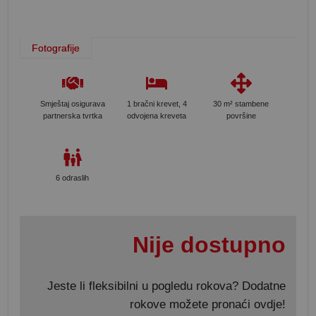
Fotografije
Smještaj osigurava
1 bračni krevet, 4
30 m² stambene
partnerska tvrtka
odvojena kreveta
površine
6 odraslih
Nije dostupno
Jeste li fleksibilni u pogledu rokova? Dodatne
rokove možete pronaći ovdje!