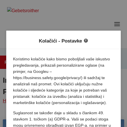
Kolačići - Postavke 🍪
Koristimo kolačiće kako bismo poboljšali vaše iskustvo
Povratak na popis
pregledavanja, prikazali personalizirane oglase (na
primjer, na Googleu –
https://business.safety.google/privacy/) ili sadržaj te
International Camping Mare e
analizirali naš promet. Ovi kolačići uključuju nužne
Pineta
kolačiće i sljedeće kategorije za koje je potreban vaš
pristanak: kolačiće za izvedbu (analiza i statistika) i
Home
/
Italija
/
Emilia
Lido di
International
marketinške kolačiće (personalizacija i oglašavanje).
romagna
/
spina
/
camping mare e
Suglasnost se također daje u skladu s člankom 49.
pineta
stavkom 1. točkom (a) GDPR-a. Vaši se podaci stoga
mogu privremeno obrađivati izvan EGP-a, na primjer u