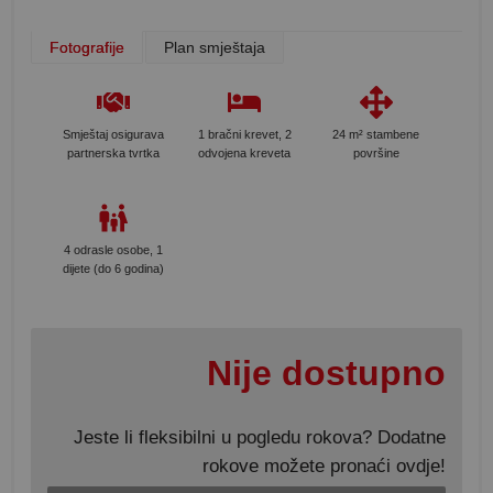
Fotografije
Plan smještaja
Smještaj osigurava
1 bračni krevet, 2
24 m² stambene
partnerska tvrtka
odvojena kreveta
površine
4 odrasle osobe, 1
dijete (do 6 godina)
Nije dostupno
Jeste li fleksibilni u pogledu rokova? Dodatne
rokove možete pronaći ovdje!