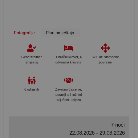
Fotografije
Plan smještaja
Gebetsroither
1 bračni krevet, 4
32,0 m² stambene
smještaj
odvojena kreveta
površine
6 odraslih
Završno čišćenje,
posteljina i ručnici
uključeni u cijenu
7 noći
22.08.2026 - 29.08.2026