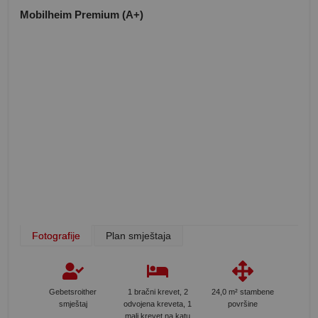
Mobilheim Premium (A+)
Fotografije
Plan smještaja
Gebetsroither
1 bračni krevet, 2
24,0 m² stambene
smještaj
odvojena kreveta, 1
površine
mali krevet na katu