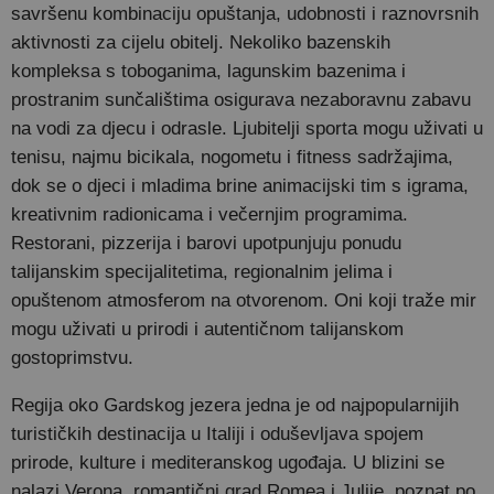
savršenu kombinaciju opuštanja, udobnosti i raznovrsnih
aktivnosti za cijelu obitelj. Nekoliko bazenskih
kompleksa s toboganima, lagunskim bazenima i
prostranim sunčalištima osigurava nezaboravnu zabavu
na vodi za djecu i odrasle. Ljubitelji sporta mogu uživati u
tenisu, najmu bicikala, nogometu i fitness sadržajima,
dok se o djeci i mladima brine animacijski tim s igrama,
kreativnim radionicama i večernjim programima.
Restorani, pizzerija i barovi upotpunjuju ponudu
talijanskim specijalitetima, regionalnim jelima i
opuštenom atmosferom na otvorenom. Oni koji traže mir
mogu uživati u prirodi i autentičnom talijanskom
gostoprimstvu.
Regija oko Gardskog jezera jedna je od najpopularnijih
turističkih destinacija u Italiji i oduševljava spojem
prirode, kulture i mediteranskog ugođaja. U blizini se
nalazi Verona, romantični grad Romea i Julije, poznat po