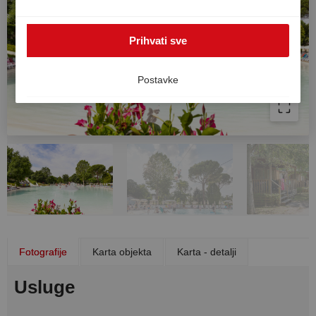
SAD-u. U tom slučaju ne može se u potpunosti jamčiti
visoka razina zaštite podataka u Europi i postoji rizik da
Prihvati sve
će američke vlasti obrađivati podatke u svrhe kontrole i
nadzora bez učinkovitih pravnih lijekova. Svoju privolu
možete povući u bilo kojem trenutku.
Postavke
Fotografije
Karta objekta
Karta - detalji
Usluge