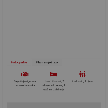
Fotografije
Plan smještaja
Smještaj osigurava
1 bračni krevet, 2
4 odraslih, 1 dijete
partnerska tvrtka
odvojena kreveta, 1
kauč na izvlačenje