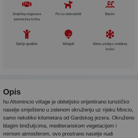
Smještaj osigurava
Psi su dobrodošli
Bazen
partnerska tvrtka
Dječje igralište
Minigolf
Klima uređaj u mobilnoj
kućici
Opis
hu Altomincio village je obiteljsko orijentirano turističko
naselje smješteno u zelenom okruženju uz rijeku Mincio,
samo nekoliko kilometara od Gardskog jezera. Okruženo
blagim brežuljcima, mediteranskom vegetacijom i
mirnom atmosferom, ovo prostrano naselje nudi