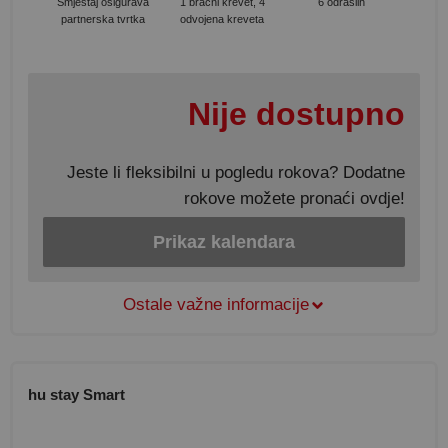
Smještaj osigurava
1 bračni krevet, 4
6 odraslih
partnerska tvrtka
odvojena kreveta
Nije dostupno
Jeste li fleksibilni u pogledu rokova? Dodatne
rokove možete pronaći ovdje!
Prikaz kalendara
Ostale važne informacije
hu stay Smart