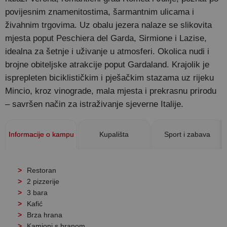
povijesnim znamenitostima, šarmantnim ulicama i
živahnim trgovima. Uz obalu jezera nalaze se slikovita
mjesta poput Peschiera del Garda, Sirmione i Lazise,
idealna za šetnje i uživanje u atmosferi. Okolica nudi i
brojne obiteljske atrakcije poput Gardaland. Krajolik je
isprepleten biciklističkim i pješačkim stazama uz rijeku
Mincio, kroz vinograde, mala mjesta i prekrasnu prirodu
– savršen način za istraživanje sjeverne Italije.
Informacije o kampu
Kupališta
Sport i zabava
Restoran
2 pizzerije
3 bara
Kafić
Brza hrana
Kamioni s hranom