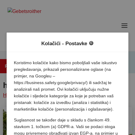
Kolačići - Postavke 🍪
Koristimo kolačiće kako bismo poboljšali vaše iskustvo
Povratak na popis
pregledavanja, prikazali personalizirane oglase (na
primjer, na Googleu –
https://business.safety.google/privacy/) ili sadržaj te
hu Altomincio village
analizirali naš promet. Ovi kolačići uključuju nužne
Home
/
Italija
/
Jezero
Salionze
/
Hu altomincio
kolačiće i sljedeće kategorije za koje je potreban vaš
pristanak: kolačiće za izvedbu (analiza i statistika) i
garda
/
village
marketinške kolačiće (personalizacija i oglašavanje).
Suglasnost se također daje u skladu s člankom 49.
stavkom 1. točkom (a) GDPR-a. Vaši se podaci stoga
mogu privremeno obrađivati izvan EGP-a, na primjer u