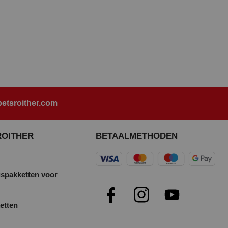
etsroither.com
ROITHER
BETAALMETHODEN
spakketten voor
etten