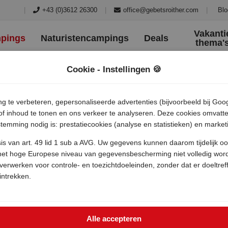
|
+43 (0)3612 26300
|
office@gebetsroither.com
|
Blo
Vakanti
pings
Naturistencampings
Deals
thema'
Cookie - Instellingen 🍪
g te verbeteren, gepersonaliseerde advertenties (bijvoorbeeld bij Goog
) of inhoud te tonen en ons verkeer te analyseren. Deze cookies omvatt
emming nodig is: prestatiecookies (analyse en statistieken) en marketi
is van art. 49 lid 1 sub a AVG. Uw gegevens kunnen daarom tijdelijk o
n het hoge Europese niveau van gegevensbescherming niet volledig wor
verwerken voor controle- en toezichtdoeleinden, zonder dat er doeltref
ntrekken.
Alle accepteren