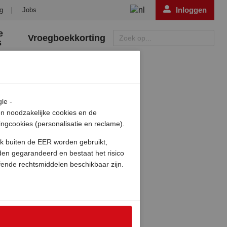
Inloggen
g
|
Jobs
e
Vroegboekkorting
Zoek op...
s
le -
en noodzakelijke cookies en de
ngcookies (personalisatie en reclame).
ok buiten de EER worden gebruikt,
den gegarandeerd en bestaat het risico
fende rechtsmiddelen beschikbaar zijn.