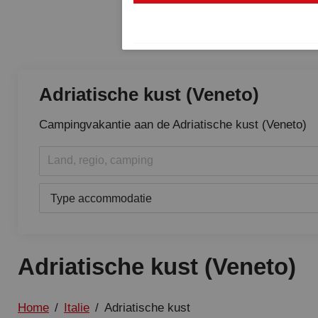
Adriatische kust (Veneto)
Campingvakantie aan de Adriatische kust (Veneto)
Land, regio, camping
Type accommodatie
Adriatische kust (Veneto)
Home
/
Italie
/
Adriatische kust