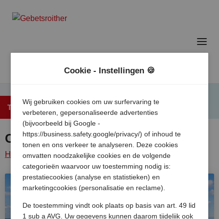
Cookie - Instellingen 🍪
Wij gebruiken cookies om uw surfervaring te
Terug naar het overzicht
verbeteren, gepersonaliseerde advertenties
(bijvoorbeeld bij Google -
https://business.safety.google/privacy/) of inhoud te
Camping Ca Savio
tonen en ons verkeer te analyseren. Deze cookies
Home
/
Italie
/
Adriatische
Cavallino
/
Camping ca
omvatten noodzakelijke cookies en de volgende
categorieën waarvoor uw toestemming nodig is:
kust
/
savio
prestatiecookies (analyse en statistieken) en
marketingcookies (personalisatie en reclame).
De toestemming vindt ook plaats op basis van art. 49 lid
1 sub a AVG. Uw gegevens kunnen daarom tijdelijk ook