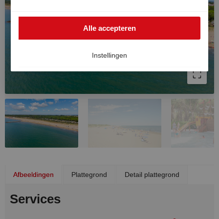
buiten de EER worden gebruikt, bijvoorbeeld in de VS.
In dat geval kan het hoge Europese niveau van
Alle accepteren
gegevensbescherming niet volledig worden
gegarandeerd en bestaat het risico dat Amerikaanse
autoriteiten gegevens verwerken voor controle- en
Instellingen
toezichtdoeleinden, zonder dat er doeltreffende
rechtsmiddelen beschikbaar zijn. U kunt uw
toestemming op elk moment intrekken.
Afbeeldingen
Plattegrond
Detail plattegrond
Services