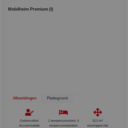
Mobilheim Premium (I)
Afbeeldingen
Plattegrond
Gebetsroither
1 tweepersoonsbed, 4
32,0 m²
Accommodatie
eenpersoonsbedden
woonoppervlak