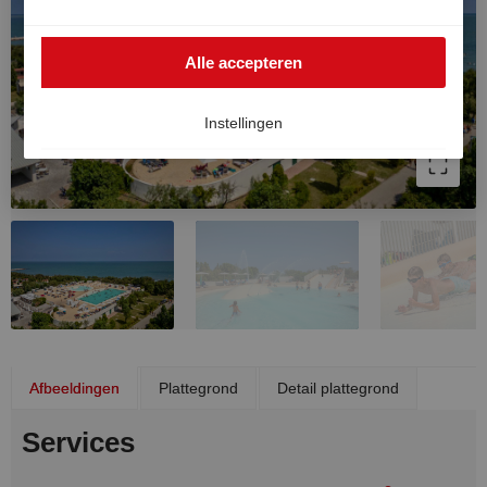
buiten de EER worden gebruikt, bijvoorbeeld in de VS.
In dat geval kan het hoge Europese niveau van
Alle accepteren
gegevensbescherming niet volledig worden
gegarandeerd en bestaat het risico dat Amerikaanse
autoriteiten gegevens verwerken voor controle- en
Instellingen
toezichtdoeleinden, zonder dat er doeltreffende
rechtsmiddelen beschikbaar zijn. U kunt uw
toestemming op elk moment intrekken.
Afbeeldingen
Plattegrond
Detail plattegrond
Services