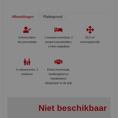
Afbeeldingen
Plattegrond
Gebetsroither
1 tweepersoonsbed, 2
30,0 m²
Accommodatie
eenpersoonsbedden,
woonoppervlak
1 klein stapelbed
4 volwassenen, 2
Eindschoonmaak,
kinderen
beddengoed en
handdoeken
inbegrepen in de prijs
Niet beschikbaar