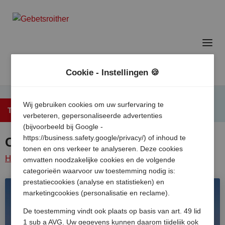
Cookie - Instellingen 🍪
Wij gebruiken cookies om uw surfervaring te
Terug naar het overzicht
verbeteren, gepersonaliseerde advertenties
(bijvoorbeeld bij Google -
https://business.safety.google/privacy/) of inhoud te
Camping Village Rosapineta
tonen en ons verkeer te analyseren. Deze cookies
Home
/
Italie
/
Adriatische
Venetie
/
Rosapineta
omvatten noodzakelijke cookies en de volgende
categorieën waarvoor uw toestemming nodig is:
kust
/
camping village
prestatiecookies (analyse en statistieken) en
marketingcookies (personalisatie en reclame).
De toestemming vindt ook plaats op basis van art. 49 lid
1 sub a AVG. Uw gegevens kunnen daarom tijdelijk ook