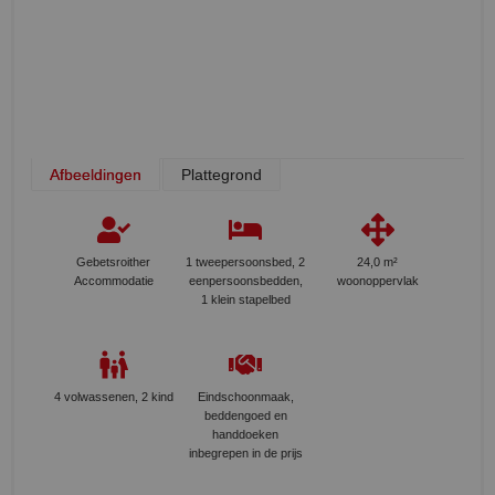
Afbeeldingen
Plattegrond
Gebetsroither
1 tweepersoonsbed, 2
24,0 m²
Accommodatie
eenpersoonsbedden,
woonoppervlak
1 klein stapelbed
4 volwassenen, 2 kind
Eindschoonmaak,
beddengoed en
handdoeken
inbegrepen in de prijs