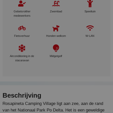
Gebetsroither
Zwembad
Speeltuin
medewerkers
Fietsverhuur
Honden welkom
W-LAN
Airconditioning in de
Midgetgolf
stacaravan
Beschrijving
Rosapineta Camping Village ligt aan zee, aan de rand
van het Nationaal Park Po Delta. Het is een geweldige