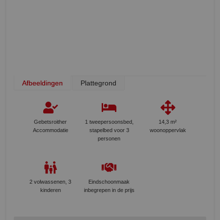
Afbeeldingen
Plattegrond
Gebetsroither
1 tweepersoonsbed,
14,3 m²
Accommodatie
stapelbed voor 3
woonoppervlak
personen
2 volwassenen, 3
Eindschoonmaak
kinderen
inbegrepen in de prijs