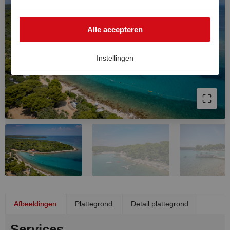
buiten de EER worden gebruikt, bijvoorbeeld in de VS.
In dat geval kan het hoge Europese niveau van
Alle accepteren
gegevensbescherming niet volledig worden
gegarandeerd en bestaat het risico dat Amerikaanse
autoriteiten gegevens verwerken voor controle- en
Instellingen
toezichtdoeleinden, zonder dat er doeltreffende
rechtsmiddelen beschikbaar zijn. U kunt uw
toestemming op elk moment intrekken.
Afbeeldingen
Plattegrond
Detail plattegrond
Services