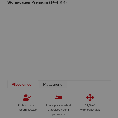
Wohnwagen Premium (1++FKK)
Afbeeldingen
Plattegrond
Gebetsroither
1 tweepersoonsbed,
14,3 m²
Accommodatie
stapelbed voor 3
woonoppervlak
personen