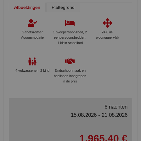
Afbeeldingen
Plattegrond
Gebetsroither
1 tweepersoonsbed, 2
24,0 m²
Accommodatie
eenpersoonsbedden,
woonoppervlak
1 klein stapelbed
4 volwassenen, 2 kind
Eindschoonmaak en
bedlinnen inbegrepen
in de prijs
6 nachten
15.08.2026 - 21.08.2026
1.965,40 €