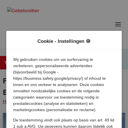
Cookie - Instellingen 🍪
Wij gebruiken cookies om uw surfervaring te
Terug naar het overzicht
verbeteren, gepersonaliseerde advertenties
(bijvoorbeeld bij Google -
https://business.safety.google/privacy/) of inhoud te
FKK Camp Textil Camping
tonen en ons verkeer te analyseren. Deze cookies
Baldarin
omvatten noodzakelijke cookies en de volgende
categorieën waarvoor uw toestemming nodig is:
Home
/
Kroatie
/
Cres
/
Osor
/
Fkk camp textil
prestatiecookies (analyse en statistieken) en
camping baldarin
marketingcookies (personalisatie en reclame).
De toestemming vindt ook plaats op basis van art. 49 lid
1 sub a AVG. Uw gegevens kunnen daarom tijdelijk ook