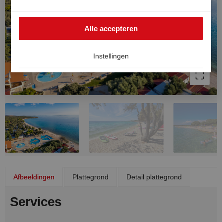
buiten de EER worden gebruikt, bijvoorbeeld in de VS.
In dat geval kan het hoge Europese niveau van
Alle accepteren
gegevensbescherming niet volledig worden
gegarandeerd en bestaat het risico dat Amerikaanse
autoriteiten gegevens verwerken voor controle- en
Instellingen
toezichtdoeleinden, zonder dat er doeltreffende
rechtsmiddelen beschikbaar zijn. U kunt uw
toestemming op elk moment intrekken.
Afbeeldingen
Plattegrond
Detail plattegrond
Services