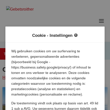
Cookie - Instellingen 🍪
Wij gebruiken cookies om uw surfervaring te
Terug naar het overzicht
verbeteren, gepersonaliseerde advertenties
(bijvoorbeeld bij Google -
https://business.safety.google/privacy/) of inhoud te
Camping Strasko
tonen en ons verkeer te analyseren. Deze cookies
Home
/
Kroatie
/
Eiland
Novalja
/
Camping
omvatten noodzakelijke cookies en de volgende
categorieën waarvoor uw toestemming nodig is:
pag
/
strasko
prestatiecookies (analyse en statistieken) en
marketingcookies (personalisatie en reclame).
De toestemming vindt ook plaats op basis van art. 49 lid
1 sub a AVG. Uw gegevens kunnen daarom tijdelijk ook