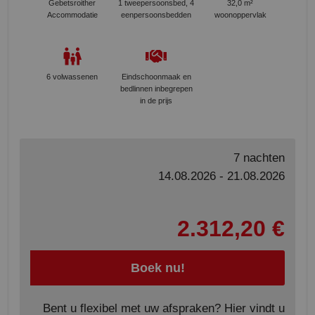
Gebetsroither
1 tweepersoonsbed, 4
32,0 m²
Accommodatie
eenpersoonsbedden
woonoppervlak
6 volwassenen
Eindschoonmaak en
bedlinnen inbegrepen
in de prijs
7 nachten
14.08.2026 - 21.08.2026
2.312,20 €
Boek nu!
Bent u flexibel met uw afspraken? Hier vindt u