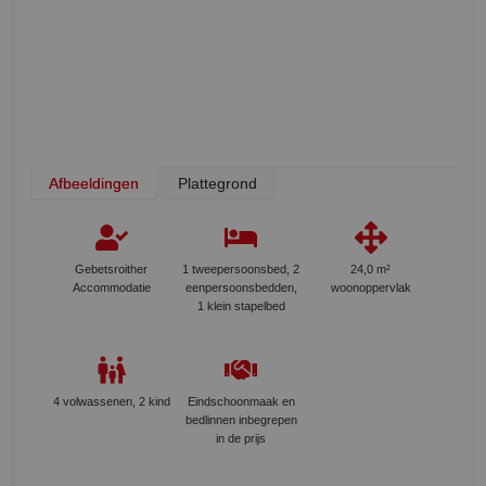
Afbeeldingen
Plattegrond
Gebetsroither
1 tweepersoonsbed, 2
24,0 m²
Accommodatie
eenpersoonsbedden,
woonoppervlak
1 klein stapelbed
4 volwassenen, 2 kind
Eindschoonmaak en
bedlinnen inbegrepen
in de prijs