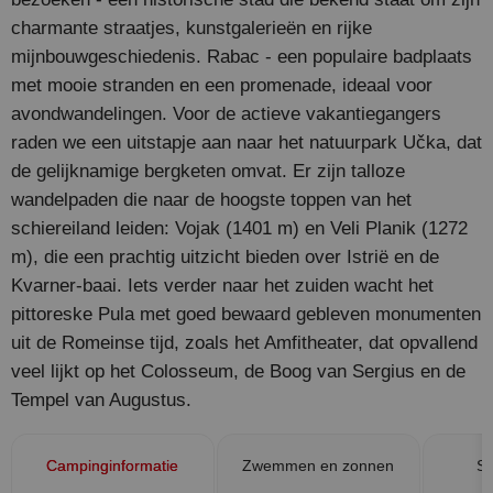
charmante straatjes, kunstgalerieën en rijke
mijnbouwgeschiedenis. Rabac - een populaire badplaats
met mooie stranden en een promenade, ideaal voor
avondwandelingen. Voor de actieve vakantiegangers
raden we een uitstapje aan naar het natuurpark Učka, dat
de gelijknamige bergketen omvat. Er zijn talloze
wandelpaden die naar de hoogste toppen van het
schiereiland leiden: Vojak (1401 m) en Veli Planik (1272
m), die een prachtig uitzicht bieden over Istrië en de
Kvarner-baai. Iets verder naar het zuiden wacht het
pittoreske Pula met goed bewaard gebleven monumenten
uit de Romeinse tijd, zoals het Amfitheater, dat opvallend
veel lijkt op het Colosseum, de Boog van Sergius en de
Tempel van Augustus.
Campinginformatie
Zwemmen en zonnen
Sp