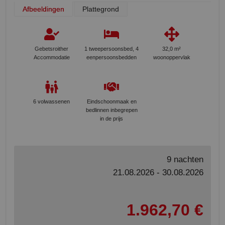
Afbeeldingen
Plattegrond
Gebetsroither
1 tweepersoonsbed, 4
32,0 m²
Accommodatie
eenpersoonsbedden
woonoppervlak
6 volwassenen
Eindschoonmaak en
bedlinnen inbegrepen
in de prijs
9 nachten
21.08.2026 - 30.08.2026
1.962,70 €