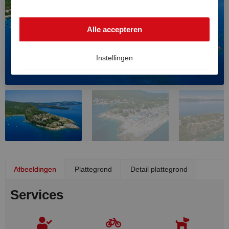
buiten de EER worden gebruikt, bijvoorbeeld in de VS.
In dat geval kan het hoge Europese niveau van
Alle accepteren
gegevensbescherming niet volledig worden
gegarandeerd en bestaat het risico dat Amerikaanse
autoriteiten gegevens verwerken voor controle- en
Instellingen
toezichtdoeleinden, zonder dat er doeltreffende
rechtsmiddelen beschikbaar zijn. U kunt uw
toestemming op elk moment intrekken.
Afbeeldingen
Plattegrond
Detail plattegrond
Services