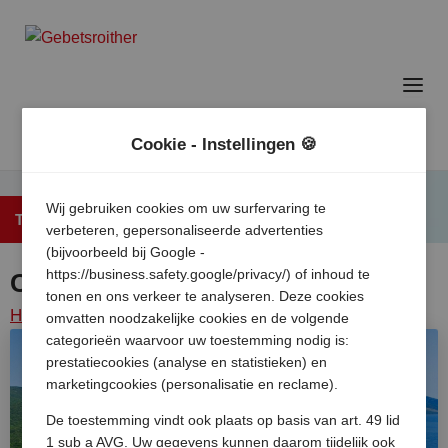
Cookie - Instellingen 🍪
Wij gebruiken cookies om uw surfervaring te
Terug naar het overzicht
verbeteren, gepersonaliseerde advertenties
(bijvoorbeeld bij Google -
https://business.safety.google/privacy/) of inhoud te
Camping Marina
tonen en ons verkeer te analyseren. Deze cookies
Home
/
Kroatie
/
Istrie
/
Labin
/
Camping marina
omvatten noodzakelijke cookies en de volgende
categorieën waarvoor uw toestemming nodig is:
prestatiecookies (analyse en statistieken) en
marketingcookies (personalisatie en reclame).
De toestemming vindt ook plaats op basis van art. 49 lid
1 sub a AVG. Uw gegevens kunnen daarom tijdelijk ook