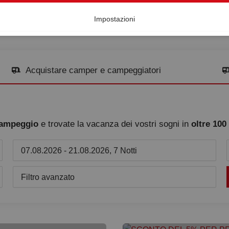
Impostazioni
Acquistare camper e campeggiatori
 campeggio
e trovate la vacanza dei vostri sogni in
oltre 100
07.08.2026 - 21.08.2026, 7 Notti
Filtro avanzato