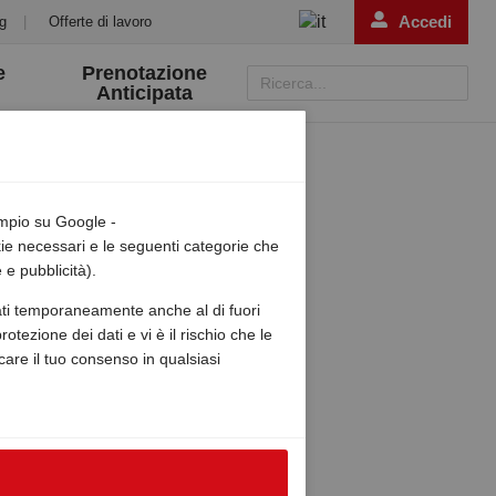
Accedi
g
|
Offerte di lavoro
e
Prenotazione
Ricerca...
Anticipata
empio su Google -
okie necessari e le seguenti categorie che
 e pubblicità).
zzati temporaneamente anche al di fuori
otezione dei dati e vi è il rischio che le
ocare il tuo consenso in qualsiasi