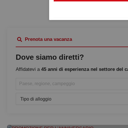
Prenota una vacanza
Dove siamo diretti?
Affidatevi a
45 anni di esperienza nel settore del
Paese, regione, campeggio
Tipo di alloggio