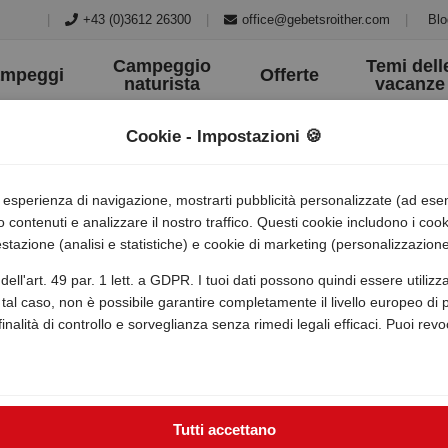
|
+43 (0)3612 26300
|
office@gebetsroither.com
|
Blo
Campeggio
Temi dell
mpeggi
Offerte
naturista
vacanze
Cookie - Impostazioni 🍪
ua esperienza di navigazione, mostrarti pubblicità personalizzate (ad es
o contenuti e analizzare il nostro traffico. Questi cookie includono i co
stazione (analisi e statistiche) e cookie di marketing (personalizzazione
dell'art. 49 par. 1 lett. a GDPR. I tuoi dati possono quindi essere utili
tal caso, non è possibile garantire completamente il livello europeo di pr
 finalità di controllo e sorveglianza senza rimedi legali efficaci. Puoi rev
Tutti accettano