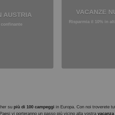
VACANZE NU
N AUSTRIA
Risparmia il 10% in alt
e confinante
ther su
più di 100 campeggi
in Europa. Con noi troverete tut
Paesi vi porteranno un passo più vicino alla vostra
vacanza