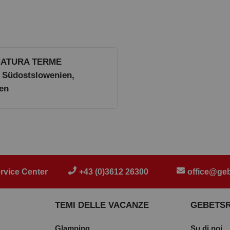
NATURA TERME
 Südostslowenien,
en
rvice Center
+43 (0)3612 26300
office@geb
TEMI DELLE VACANZE
GEBETS
Glamping
Su di noi