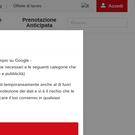
Accedi
g
|
Offerte di lavoro
e
Prenotazione
Ricerca...
Anticipata
empio su Google -
okie necessari e le seguenti categorie che
 e pubblicità).
zzati temporaneamente anche al di fuori
otezione dei dati e vi è il rischio che le
ocare il tuo consenso in qualsiasi