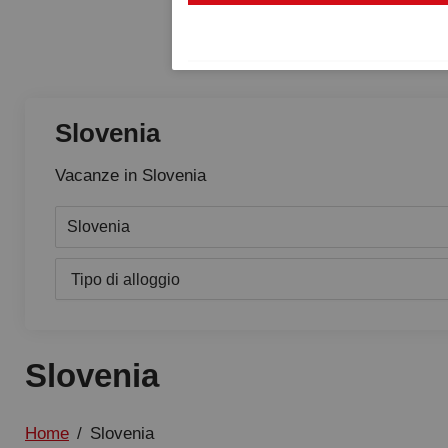
Slovenia
Vacanze in Slovenia
Tipo di alloggio
Slovenia
Home
/
Slovenia