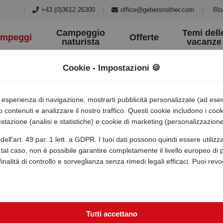
|
+43 (0)3612 26300
|
office@gebetsroither.com
|
Blo
Campeggio
Temi dell
mpeggi
Offerte
naturista
vacanze
Cookie - Impostazioni 🍪
ua esperienza di navigazione, mostrarti pubblicità personalizzate (ad es
o contenuti e analizzare il nostro traffico. Questi cookie includono i co
stazione (analisi e statistiche) e cookie di marketing (personalizzazione
dell'art. 49 par. 1 lett. a GDPR. I tuoi dati possono quindi essere utili
tal caso, non è possibile garantire completamente il livello europeo di pr
 finalità di controllo e sorveglianza senza rimedi legali efficaci. Puoi rev
Tutti accettano