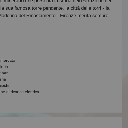
o minerario che presenta la storia dell'estrazione dei
a sua famosa torre pendente, la città delle torri - la
a Madonna del Rinascimento - Firenze merita sempre
rmercato
leria
 bar
eria
giochi
ne di ricarica elettrica