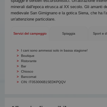
spiagge e sentieri escursionistici. Un'attrazione inte
minerali dall'epoca etrusca al XX secolo. Gli amanti del
medievale San Gimignano e la gotica Siena, che ha l'
un'attenzione particolare.
Servizi del campeggio
Spiaggia
Sport e d
I cani sono ammessi solo in bassa stagione!
Boutique
Ristorante
Bar
Chiosco
Bancomat
CIN: IT053006B1SEDKPQQV