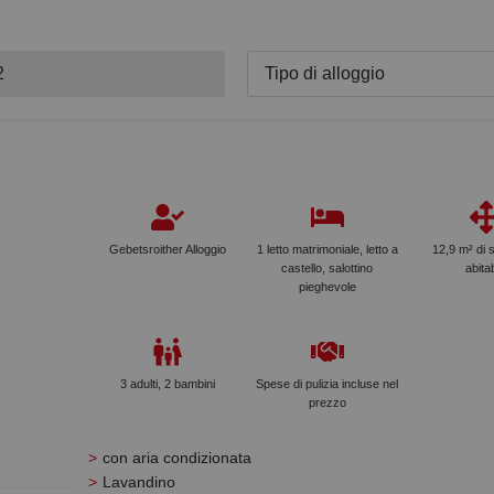
2
Tipo di alloggio
Gebetsroither Alloggio
1 letto matrimoniale, letto a
12,9 m² di 
castello, salottino
abitab
pieghevole
3 adulti, 2 bambini
Spese di pulizia incluse nel
prezzo
con aria condizionata
Lavandino