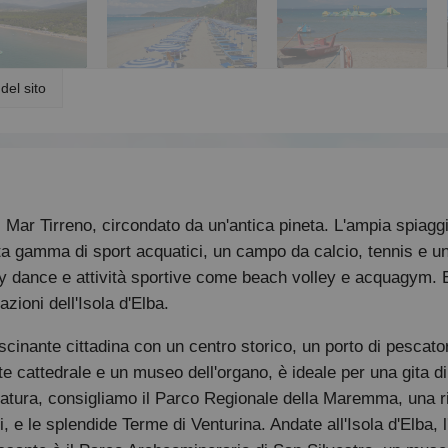
del sito
l Mar Tirreno, circondato da un'antica pineta. L'ampia spiag
vasta gamma di sport acquatici, un campo da calcio, tennis e 
by dance e attività sportive come beach volley e acquagym. E 
zioni dell'Isola d'Elba.
ascinante cittadina con un centro storico, un porto di pescato
e cattedrale e un museo dell'organo, è ideale per una gita 
 natura, consigliamo il Parco Regionale della Maremma, una r
i, e le splendide Terme di Venturina. Andate all'Isola d'Elba,