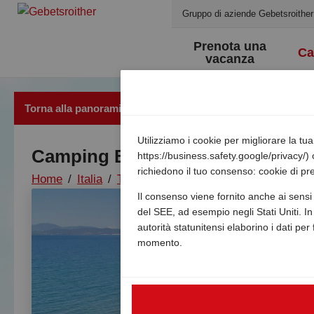
Gruppo di aziende Gebetsroither
Prenota una
Ca
vacanza
Torna alla panoramica
Utilizziamo i cookie per migliorare la t
Camping Baia Verde
https://business.safety.google/privacy/) 
richiedono il tuo consenso: cookie di pre
Home
/
Italia
/
Toscana
/
Castiglione
/
Camping bai
Il consenso viene fornito anche ai sensi 
del SEE, ad esempio negli Stati Uniti. In 
autorità statunitensi elaborino i dati per
momento.