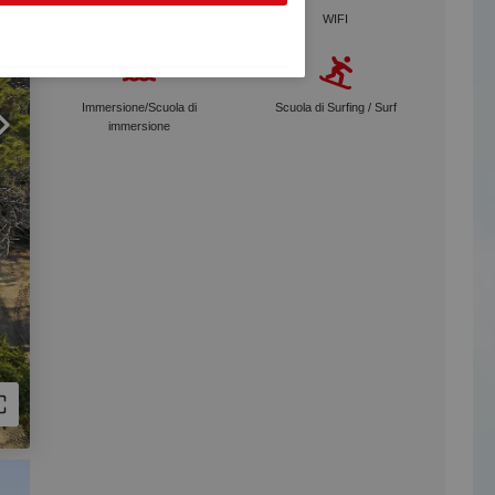
Noleggio biciclette
WIFI
Immersione/Scuola di
Scuola di Surfing / Surf
immersione