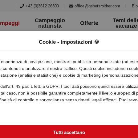
|
+43 (0)3612 26300
|
office@gebetsroither.com
|
Blo
Campeggio
Temi dell
mpeggi
Offerte
naturista
vacanze
Cookie - Impostazioni 🍪
ua esperienza di navigazione, mostrarti pubblicità personalizzate (ad es
o contenuti e analizzare il nostro traffico. Questi cookie includono i co
stazione (analisi e statistiche) e cookie di marketing (personalizzazione
a verde
dell'art. 49 par. 1 lett. a GDPR. I tuoi dati possono quindi essere utili
tal caso, non è possibile garantire completamente il livello europeo di pr
 finalità di controllo e sorveglianza senza rimedi legali efficaci. Puoi rev
Tutti accettano