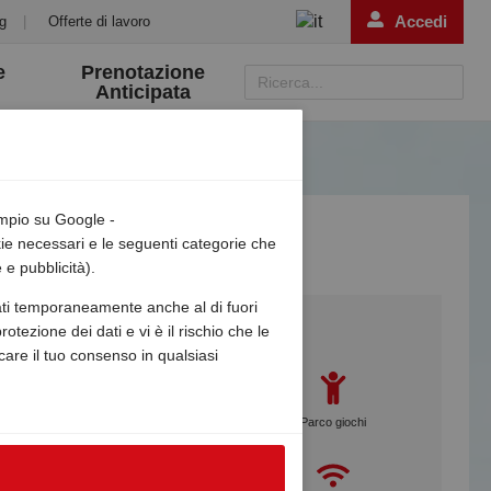
Accedi
g
|
Offerte di lavoro
e
Prenotazione
Ricerca...
Anticipata
empio su Google -
okie necessari e le seguenti categorie che
 e pubblicità).
zzati temporaneamente anche al di fuori
Services
otezione dei dati e vi è il rischio che le
ocare il tuo consenso in qualsiasi
Assistenza Gebetsroither
Parco giochi