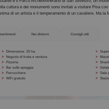
ressante è il Parco Archeominerario di San Silvestro, un muse
la cultura e dei monumenti sono invitati a visitare Pisa con l
anima di un artista e il temperamento di un cavaliere. Ma l
ivertimenti
Nei dintorni
Consigli utili
Dimensione: 20 ha
Supe
Negozio di frutta e verdura
Macel
Pizzeria
Snack
Bar sulla spiaggia
Gelat
Parrucchiere
Sala 
WiFi gratuito
Stazio