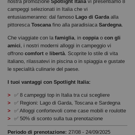
nostra promozione
Spotlight Italia
vi presentiamo 8
campeggi selezionati in Italia che vi
entusiasmeranno: dal famoso
Lago di Garda
alla
pittoresca
Toscana
fino alla paradisiaca
Sardegna
.
Che viaggiate con la
famiglia
, in
coppia
o
con gli
amici
, i nostri moderni alloggi in campeggio vi
offrono
comfort
e
libertà
. Scoprite lo stile di vita
italiano, rilassatevi in piscina o in spiaggia e gustate
le specialità culinarie del paese.
I tuoi vantaggi con Spotlight Italia:
✅ 8 campeggi top in Italia tra cui scegliere
✅ Regioni: Lago di Garda, Toscana e Sardegna
✅ Alloggi confortevoli come case mobili e roulotte
✅ 50% di sconto sulla tua prenotazione
Periodo di prenotazione:
27/08 - 24/09/2025