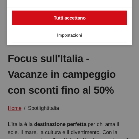
utilizzati temporaneamente anche al di fuori del SEE, ad
esempio negli Stati Uniti. In tal caso, non è possibile
Tutti accettano
garantire completamente il livello europeo di protezione
dei dati e vi è il rischio che le autorità statunitensi
elaborino i dati per finalità di controllo e sorveglianza
Impostazioni
senza rimedi legali efficaci. Puoi revocare il tuo
consenso in qualsiasi momento.
Focus sull'Italia -
Vacanze in campeggio
con sconti fino al 50%
Home
/
Spotlightitalia
L'Italia è la
destinazione perfetta
per chi ama il
sole, il mare, la cultura e il divertimento. Con la